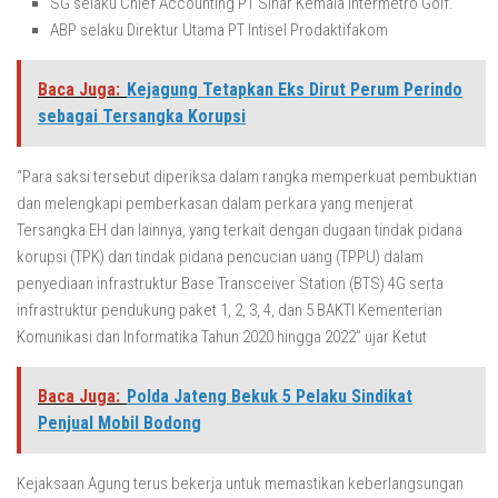
SG selaku Chief Accounting PT Sinar Kemala Intermetro Golf.
ABP selaku Direktur Utama PT Intisel Prodaktifakom
Baca Juga:
Kejagung Tetapkan Eks Dirut Perum Perindo
sebagai Tersangka Korupsi
“Para saksi tersebut diperiksa dalam rangka memperkuat pembuktian
dan melengkapi pemberkasan dalam perkara yang menjerat
Tersangka EH dan lainnya, yang terkait dengan dugaan tindak pidana
korupsi (TPK) dan tindak pidana pencucian uang (TPPU) dalam
penyediaan infrastruktur Base Transceiver Station (BTS) 4G serta
infrastruktur pendukung paket 1, 2, 3, 4, dan 5 BAKTI Kementerian
Komunikasi dan Informatika Tahun 2020 hingga 2022” ujar Ketut
Baca Juga:
Polda Jateng Bekuk 5 Pelaku Sindikat
Penjual Mobil Bodong
Kejaksaan Agung terus bekerja untuk memastikan keberlangsungan