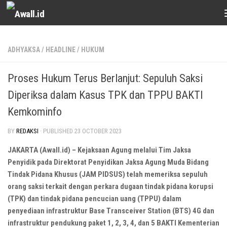
Skip to content
ADHYAKSA
/
HEADLINE
/
HUKUM
Proses Hukum Terus Berlanjut: Sepuluh Saksi
Diperiksa dalam Kasus TPK dan TPPU BAKTI
Kemkominfo
BY
REDAKSI
· PUBLISHED
23 OCTOBER 2023
JAKARTA (Awall.id) – Kejaksaan Agung melalui Tim Jaksa
Penyidik pada Direktorat Penyidikan Jaksa Agung Muda Bidang
Tindak Pidana Khusus (JAM PIDSUS) telah memeriksa sepuluh
orang saksi terkait dengan perkara dugaan tindak pidana korupsi
(TPK) dan tindak pidana pencucian uang (TPPU) dalam
penyediaan infrastruktur Base Transceiver Station (BTS) 4G dan
infrastruktur pendukung paket 1, 2, 3, 4, dan 5 BAKTI Kementerian