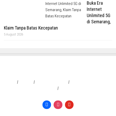
Buka Era
Internet
Unlimited 5G
di Semarang,
Klaim Tanpa Batas Kecepatan
5 August 2026
Redaksi
|
Info Iklan
|
Pedoman Media Siber
|
Penafian & Kebijakan Privasi
|