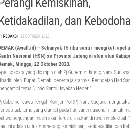
Perangi Kemiskinan,
Ketidakadilan, dan Kebodoh
BY
REDAKSI
·
22 OCTOBER 2023
DEMAK (Awall.id) – Sebanyak 15 ribu santri mengikuti apel 
Santri Nasional (HSN) se-Provinsi Jateng di alun-alun Kabup
Demak, Minggu, 22 Oktober 2023.
Apel upacara yang dipimpin oleh Pj Gubernur Jateng Nana Sudjana i
dihadiri oleh Bupati Demak beserta jajarannya. Peringatan Hari Sant
mengambil tema “Jihad Santri Jayakan Negeri”.
Pj Gubernur Jawa Tengah Komjen Pol (P) Nana Sudjana mengataka
konseptual, tema yang diambil pada hari santri nasional ini untuk m
bahwa perjuangan masih akan terus dilakukan di ranah intelektual. 
saat ini adalah untuk memerangi kemiskinan, ketidakadilan dan ke