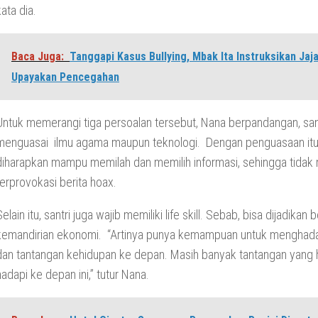
kata dia.
Baca Juga:
Tanggapi Kasus Bullying, Mbak Ita Instruksikan Jaj
Upayakan Pencegahan
Untuk memerangi tiga persoalan tersebut, Nana berpandangan, san
menguasai ilmu agama maupun teknologi. Dengan penguasaan itu,
diharapkan mampu memilah dan memilih informasi, sehingga tidak
terprovokasi berita hoax.
Selain itu, santri juga wajib memiliki life skill. Sebab, bisa dijadikan 
kemandirian ekonomi. “Artinya punya kemampuan untuk menghada
dan tantangan kehidupan ke depan. Masih banyak tantangan yang h
hadapi ke depan ini,” tutur Nana.