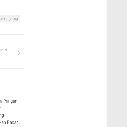
bernur jateng
ntri
ga Pangan
n,
ng
kan Pasar