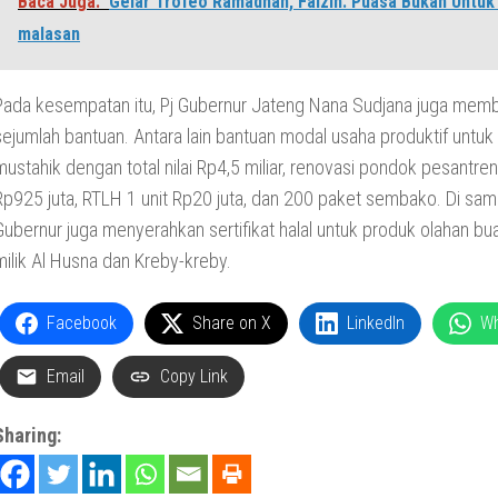
Baca Juga:
Gelar Trofeo Ramadhan, Faizin: Puasa Bukan Untuk
malasan
Pada kesempatan itu, Pj Gubernur Jateng Nana Sudjana juga mem
sejumlah bantuan. Antara lain bantuan modal usaha produktif untuk
mustahik dengan total nilai Rp4,5 miliar, renovasi pondok pesantren 
Rp925 juta, RTLH 1 unit Rp20 juta, dan 200 paket sembako. Di sampi
Gubernur juga menyerahkan sertifikat halal untuk produk olahan bu
milik Al Husna dan Kreby-kreby.
Facebook
Share on X
LinkedIn
W
Email
Copy Link
Sharing: