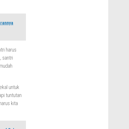
arannya
tri harus
 santri
 mudah
bekal untuk
pi tuntutan
arus kita