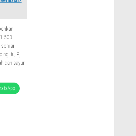
 Bermalas-
berikan
 1.500
senilai
ng itu, Pj
ah dan sayur
hatsApp