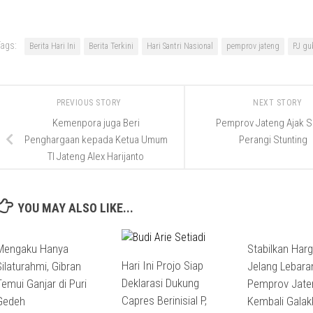
ags:
Berita Hari Ini
Berita Terkini
Hari Santri Nasional
pemprov jateng
PJ gu
PREVIOUS STORY
NEXT STORY
Kemenpora juga Beri
Pemprov Jateng Ajak Sa
Penghargaan kepada Ketua Umum
Perangi Stunting
TI Jateng Alex Harijanto
YOU MAY ALSO LIKE...
Mengaku Hanya
Stabilkan Har
Hari Ini Projo Siap
Silaturahmi, Gibran
Jelang Lebara
Deklarasi Dukung
Temui Ganjar di Puri
Pemprov Jate
Capres Berinisial P,
Gedeh
Kembali Galak