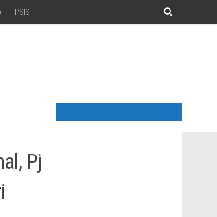
o
PSIS
al, Pj
i