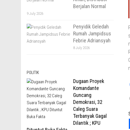
Berjalan Normal
9 July 2026
Penyidik Geledah
Rumah Jampidsus
Febrie Adriansyah
8 July 2026
POLITIK
Dugaan Proyek
Komandante
Guncang
Demokrasi, 32
Caleg Suara
Terbanyak Gagal
Dilantik ; KPU
Dituntut Buka Fakta