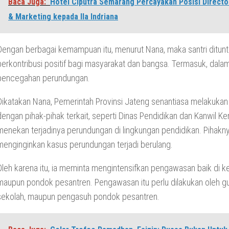
Baca Juga:
Hotel Ciputra Semarang Percayakan Posisi Directo
& Marketing kepada Ila Indriana
Dengan berbagai kemampuan itu, menurut Nana, maka santri ditu
berkontribusi positif bagi masyarakat dan bangsa. Termasuk, dala
pencegahan perundungan.
Dikatakan Nana, Pemerintah Provinsi Jateng senantiasa melakukan
dengan pihak-pihak terkait, seperti Dinas Pendidikan dan Kanwil 
menekan terjadinya perundungan di lingkungan pendidikan. Pihakny
menginginkan kasus perundungan terjadi berulang.
Oleh karena itu, ia meminta mengintensifkan pengawasan baik di ke
maupun pondok pesantren. Pengawasan itu perlu dilakukan oleh gu
sekolah, maupun pengasuh pondok pesantren.