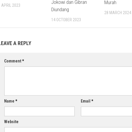
Jokowi dan Gibran
Murah
3 APRIL 2023
Diundang
28 MARCH 2024
14 OCTOBER 2023
LEAVE A REPLY
Comment
*
Name
*
Email
*
Website