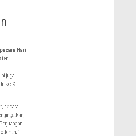
an
upacara Hari
aten
ni juga
ri ke-9 ini
n, secara
engingatkan,
“Perjuangan
bodohan, ”