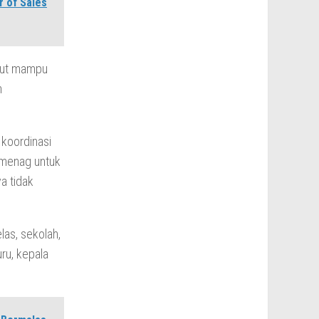
r of Sales
ntut mampu
m
 koordinasi
Kemenag untuk
a tidak
las, sekolah,
ru, kepala