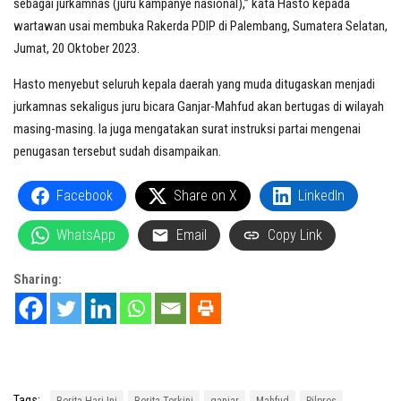
sebagai jurkamnas (juru kampanye nasional),” kata Hasto kepada
wartawan usai membuka Rakerda PDIP di Palembang, Sumatera Selatan,
Jumat, 20 Oktober 2023.
Hasto menyebut seluruh kepala daerah yang muda ditugaskan menjadi
jurkamnas sekaligus juru bicara Ganjar-Mahfud akan bertugas di wilayah
masing-masing. Ia juga mengatakan surat instruksi partai mengenai
penugasan tersebut sudah disampaikan.
Facebook
Share on X
LinkedIn
WhatsApp
Email
Copy Link
Sharing:
Tags:
Berita Hari Ini
Berita Terkini
ganjar
Mahfud
Pilpres