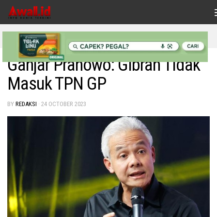
Skip to content
HEADLINE
/
INDONESIAKU
/
NASIONAL
/
POLITIK
Ganjar Pranowo: Gibran Tidak
Masuk TPN GP
BY
REDAKSI
·
24 OCTOBER 2023