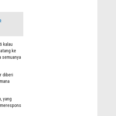
b
i kalau
datang ke
eka semuanya
r diberi
 mana
h, yang
a merespons