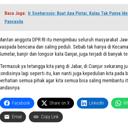
Baca Juga:
Ir Soeharsojo: Buat Apa Pintar, Kalau Tak Punya Ide
Pancasila
Mantan anggota DPR RI itu mengimbau seluruh masyarakat Ja
waspada bencana dan saling peduli. Sebab tak hanya di Kecam
Gumelar, banjir dan longsor kata Ganjar, juga terjadi di banyak t
“Termasuk ya tetangga kita yang di Jabar, di Cianjur sekarang j
kondisinya lagi seperti itu, kan nanti juga kepedulian kita pada 
perhatian semua pihak agar kita semua bisa saling membantu it
tandasnya.
Facebook
Share on X
LinkedIn
W
Email
Copy Link