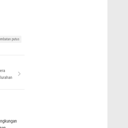
embatan putus
era
elurahan
ingkungan
nan