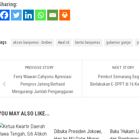
Sharing:
ags:
akses banyumas - brebes
Awal.id
berita banyumas
gubernur ganjar
j
PREVIOUS STORY
NEXT STORY
Ferry Wawan Cahyono Apresiasi
Pemkot Semarang Seg
Pemprov Jateng Berhasil
Berlakukan E-SPPT di 16 K
Mengurangi Jumlah Pengangguran
YOU MAY ALSO LIKE...
Dibuka Presiden Jokowi,
Buku ‘Hukum L
Hari Ini NU Gelar Munas
dan Pembangu