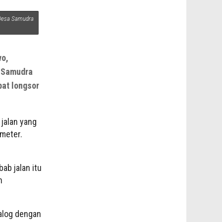
 Desa Samudra
wo,
a Samudra
bat longsor
 jalan yang
 meter.
ab jalan itu
n
alog dengan