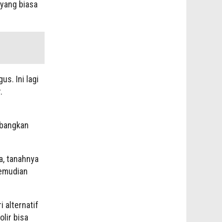
 yang biasa
s. Ini lagi
.
mbangkan
a, tanahnya
kemudian
 alternatif
lir bisa