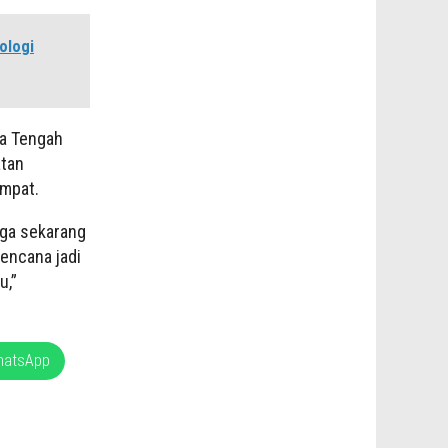
ologi
wa Tengah
atan
empat.
uga sekarang
bencana jadi
u,”
hatsApp