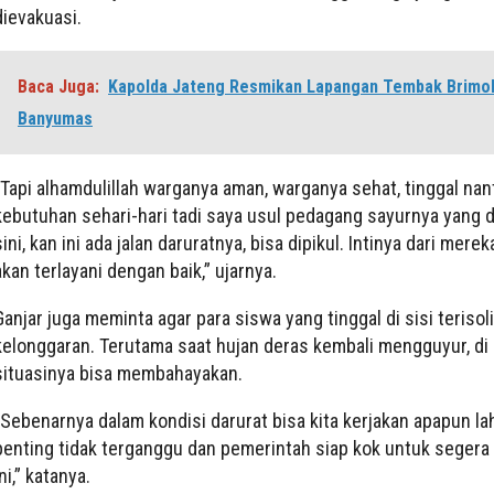
dievakuasi.
Baca Juga:
Kapolda Jateng Resmikan Lapangan Tembak Brimo
Banyumas
“Tapi alhamdulillah warganya aman, warganya sehat, tinggal nant
kebutuhan sehari-hari tadi saya usul pedagang sayurnya yang 
sini, kan ini ada jalan daruratnya, bisa dipikul. Intinya dari mer
akan terlayani dengan baik,” ujarnya.
Ganjar juga meminta agar para siswa yang tinggal di sisi terisoli
kelonggaran. Terutama saat hujan deras kembali mengguyur, di
situasinya bisa membahayakan.
“Sebenarnya dalam kondisi darurat bisa kita kerjakan apapun la
penting tidak terganggu dan pemerintah siap kok untuk seger
ini,” katanya.