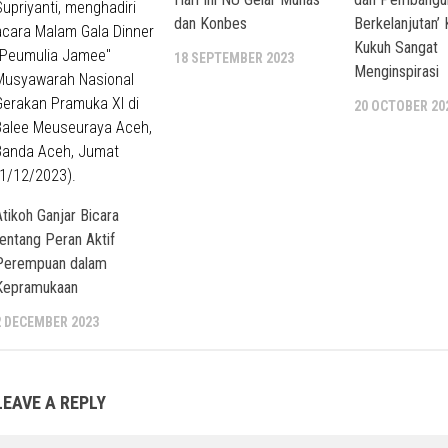
dan Konbes
Berkelanjutan’ 
Kukuh Sangat
18 SEPTEMBER 2023
Menginspirasi
20 OCTOBER 20
Atikoh Ganjar Bicara
tentang Peran Aktif
Perempuan dalam
Kepramukaan
2 DECEMBER 2023
LEAVE A REPLY