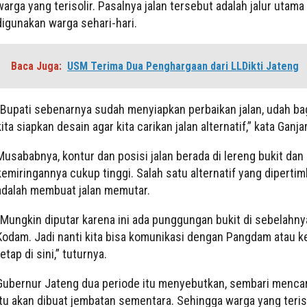
warga yang terisolir. Pasalnya jalan tersebut adalah jalur utama
digunakan warga sehari-hari.
Baca Juga:
USM Terima Dua Penghargaan dari LLDikti Jateng
“Bupati sebenarnya sudah menyiapkan perbaikan jalan, udah bagu
kita siapkan desain agar kita carikan jalan alternatif,” kata Ganjar
Musababnya, kontur dan posisi jalan berada di lereng bukit dan
kemiringannya cukup tinggi. Salah satu alternatif yang diperti
adalah membuat jalan memutar.
“Mungkin diputar karena ini ada punggungan bukit di sebelahny
Kodam. Jadi nanti kita bisa komunikasi dengan Pangdam atau 
tetap di sini,” tuturnya.
Gubernur Jateng dua periode itu menyebutkan, sembari mencari
itu akan dibuat jembatan sementara. Sehingga warga yang teriso