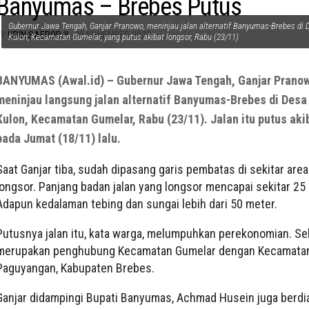
Banyumas – Brebes Putus
Gubernur Jawa Tengah, Ganjar Pranowo, meninjau jalan alternatif Banyumas-Brebes di
BY
UDIN SAERODJI
·
23 NOVEMBER 2022
Kulon, Kecamatan Gumelar, yang putus akibat longsor, Rabu (23/11)
BANYUMAS (Awal.id) – Gubernur Jawa Tengah, Ganjar Prano
meninjau langsung jalan alternatif Banyumas-Brebes di Des
Kulon, Kecamatan Gumelar, Rabu (23/11). Jalan itu putus aki
pada Jumat (18/11) lalu.
Saat Ganjar tiba, sudah dipasang garis pembatas di sekitar area
longsor. Panjang badan jalan yang longsor mencapai sekitar 25
Adapun kedalaman tebing dan sungai lebih dari 50 meter.
Putusnya jalan itu, kata warga, melumpuhkan perekonomian. Seb
merupakan penghubung Kecamatan Gumelar dengan Kecamata
Paguyangan, Kabupaten Brebes.
Ganjar didampingi Bupati Banyumas, Achmad Husein juga berdi