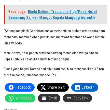
Baca Juga:
Rindu Kuliner Tradisional? Up^Peak Hotel
Semarang Sajikan Mangut Kepala Manyung Autentik
“Sedangkan pihak Gapoktan hanya memberikan arahan terkait tata cara
menanam, memberi obat, pupuk, dan merawat tanaman bawang merah,”
jelas Widodo.
Menurutnya, hasil panen perdana bawang merah oleh warga binaan
Lapas Terbuka Kelas IIB Kendal terbilang bagus.
“Hasil yang bagus. Karena dari bibit satu ton, bisa menghasilkan 3,5 ton
di masa panen,” pungkas Widodo. (*)
Facebook
Share on X
LinkedIn
WhatsApp
Email
Copy Link