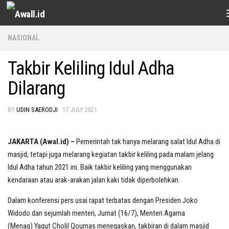
Skip to content
NASIONAL
Takbir Keliling Idul Adha
Dilarang
BY
UDIN SAERODJI
·
17 JULY 2021
JAKARTA (Awal.id) –
Pemerintah tak hanya melarang salat Idul Adha di
masjid, tetapi juga melarang kegiatan takbir keliling pada malam jelang
Idul Adha tahun 2021 ini. Baik takbir keliling yang menggunakan
kendaraan atau arak-arakan jalan kaki tidak diperbolehkan.
Dalam konferensi pers usai rapat terbatas dengan Presiden Joko
Widodo dan sejumlah menteri, Jumat (16/7), Menteri Agama
(Menag) Yaqut Cholil Qoumas menegaskan, takbiran di dalam masjid