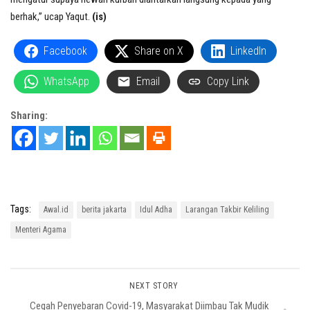
berhak,” ucap Yaqut.
(is)
Facebook
Share on X
LinkedIn
WhatsApp
Email
Copy Link
Sharing:
Tags:
Awal.id
berita jakarta
Idul Adha
Larangan Takbir Keliling
Menteri Agama
NEXT STORY
Cegah Penyebaran Covid-19, Masyarakat Diimbau Tak Mudik