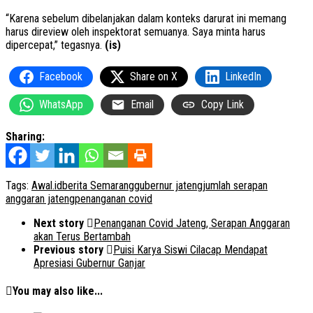
“Karena sebelum dibelanjakan dalam konteks darurat ini memang
harus direview oleh inspektorat semuanya. Saya minta harus
dipercepat,” tegasnya.
(is)
Facebook
Share on X
LinkedIn
WhatsApp
Email
Copy Link
Sharing:
Tags:
Awal.id
berita Semarang
gubernur jateng
jumlah serapan
anggaran jateng
penanganan covid
Next story
Penanganan Covid Jateng, Serapan Anggaran
akan Terus Bertambah
Previous story
Puisi Karya Siswi Cilacap Mendapat
Apresiasi Gubernur Ganjar
You may also like...