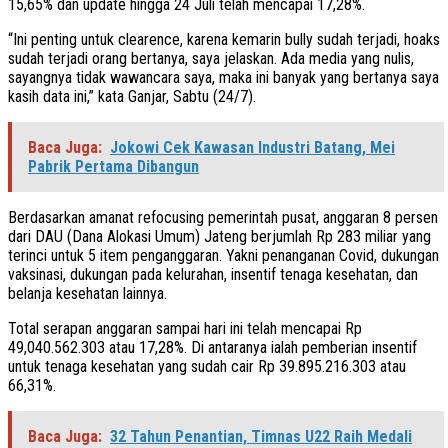
15,65% dan update hingga 24 Juli telah mencapai 17,28%.
“Ini penting untuk clearence, karena kemarin bully sudah terjadi, hoaks
sudah terjadi orang bertanya, saya jelaskan. Ada media yang nulis,
sayangnya tidak wawancara saya, maka ini banyak yang bertanya saya
kasih data ini,” kata Ganjar, Sabtu (24/7).
Baca Juga:
Jokowi Cek Kawasan Industri Batang, Mei
Pabrik Pertama Dibangun
Berdasarkan amanat refocusing pemerintah pusat, anggaran 8 persen
dari DAU (Dana Alokasi Umum) Jateng berjumlah Rp 283 miliar yang
terinci untuk 5 item penganggaran. Yakni penanganan Covid, dukungan
vaksinasi, dukungan pada kelurahan, insentif tenaga kesehatan, dan
belanja kesehatan lainnya.
Total serapan anggaran sampai hari ini telah mencapai Rp
49,040.562.303 atau 17,28%. Di antaranya ialah pemberian insentif
untuk tenaga kesehatan yang sudah cair Rp 39.895.216.303 atau
66,31%.
Baca Juga:
32 Tahun Penantian, Timnas U22 Raih Medali