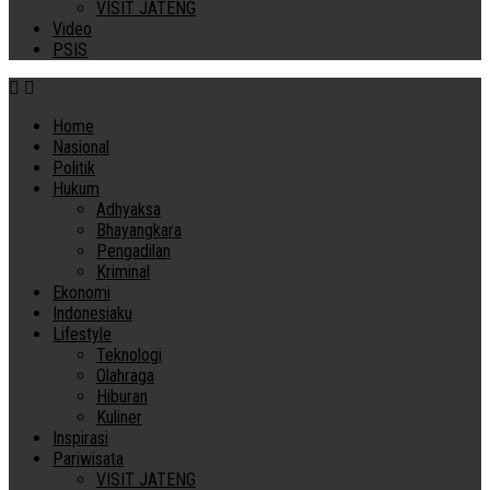
VISIT JATENG
Video
PSIS
Home
Nasional
Politik
Hukum
Adhyaksa
Bhayangkara
Pengadilan
Kriminal
Ekonomi
Indonesiaku
Lifestyle
Teknologi
Olahraga
Hiburan
Kuliner
Inspirasi
Pariwisata
VISIT JATENG