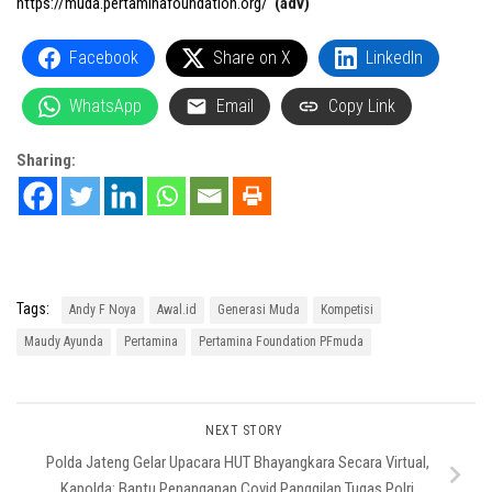
https://muda.pertaminafoundation.org/
(adv)
Facebook
Share on X
LinkedIn
WhatsApp
Email
Copy Link
Sharing:
Tags:
Andy F Noya
Awal.id
Generasi Muda
Kompetisi
Maudy Ayunda
Pertamina
Pertamina Foundation PFmuda
NEXT STORY
Polda Jateng Gelar Upacara HUT Bhayangkara Secara Virtual,
Kapolda: Bantu Penanganan Covid Panggilan Tugas Polri