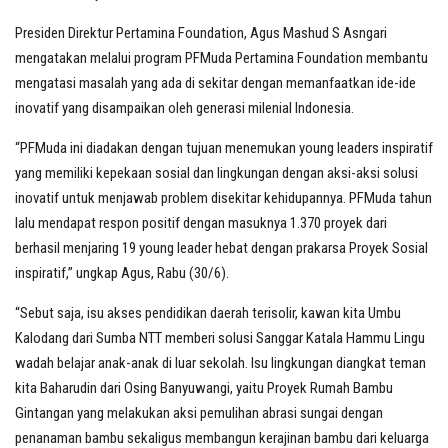
Presiden Direktur Pertamina Foundation, Agus Mashud S Asngari
mengatakan melalui program PFMuda Pertamina Foundation membantu
mengatasi masalah yang ada di sekitar dengan memanfaatkan ide-ide
inovatif yang disampaikan oleh generasi milenial Indonesia.
“PFMuda ini diadakan dengan tujuan menemukan young leaders inspiratif
yang memiliki kepekaan sosial dan lingkungan dengan aksi-aksi solusi
inovatif untuk menjawab problem disekitar kehidupannya. PFMuda tahun
lalu mendapat respon positif dengan masuknya 1.370 proyek dari
berhasil menjaring 19 young leader hebat dengan prakarsa Proyek Sosial
inspiratif,” ungkap Agus, Rabu (30/6).
“Sebut saja, isu akses pendidikan daerah terisolir, kawan kita Umbu
Kalodang dari Sumba NTT memberi solusi Sanggar Katala Hammu Lingu
wadah belajar anak-anak di luar sekolah. Isu lingkungan diangkat teman
kita Baharudin dari Osing Banyuwangi, yaitu Proyek Rumah Bambu
Gintangan yang melakukan aksi pemulihan abrasi sungai dengan
penanaman bambu sekaligus membangun kerajinan bambu dari keluarga