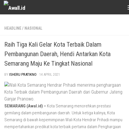
Skip to content
HEADLINE
/
NASIONAL
Raih Tiga Kali Gelar Kota Terbaik Dalam
Pembangunan Daerah, Hendi Antarkan Kota
Semarang Maju Ke Tingkat Nasional
BY
ISHERU PRATIKNO
·
14 APRIL 2021
SEMARANG (Awal.id) –
Kota Semarang menorehkan prestasi
gemilang dalam pembangunan daerah. Untuk ketiga kalinya, Kota
Semarang di bawah kepemimpinan Wali Kota Hendrar Prihadi mampu
mempertahankan predikat kota terbaik pertama dalam Penghargaan