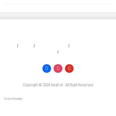
Redaksi
|
Info Iklan
|
Pedoman Media Siber
|
Penafian & Kebijakan Privasi
|
Copyright © 2024 Awall.id - All Right Reserved
Tulisan Peradaban