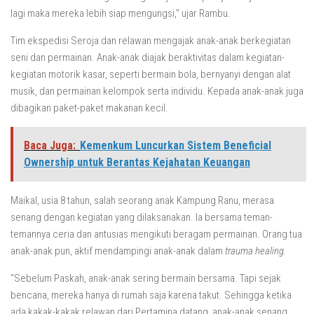
lagi maka mereka lebih siap mengungsi,” ujar Rambu.
Tim ekspedisi Seroja dan relawan mengajak anak-anak berkegiatan
seni dan permainan. Anak-anak diajak beraktivitas dalam kegiatan-
kegiatan motorik kasar, seperti bermain bola, bernyanyi dengan alat
musik, dan permainan kelompok serta individu. Kepada anak-anak juga
dibagikan paket-paket makanan kecil.
Baca Juga:
Kemenkum Luncurkan Sistem Beneficial
Ownership untuk Berantas Kejahatan Keuangan
Maikal, usia 8 tahun, salah seorang anak Kampung Ranu, merasa
senang dengan kegiatan yang dilaksanakan. Ia bersama teman-
temannya ceria dan antusias mengikuti beragam permainan. Orang tua
anak-anak pun, aktif mendampingi anak-anak dalam
trauma healing.
“Sebelum Paskah, anak-anak sering bermain bersama. Tapi sejak
bencana, mereka hanya di rumah saja karena takut. Sehingga ketika
ada kakak-kakak relawan dari Pertamina datang, anak-anak senang