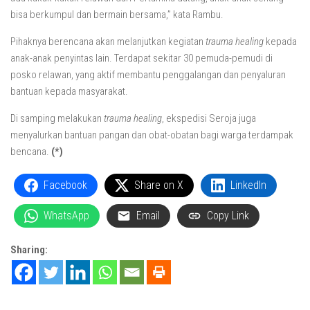
bisa berkumpul dan bermain bersama,” kata Rambu.
Pihaknya berencana akan melanjutkan kegiatan
trauma healing
kepada
anak-anak penyintas lain. Terdapat sekitar 30 pemuda-pemudi di
posko relawan, yang aktif membantu penggalangan dan penyaluran
bantuan kepada masyarakat.
Di samping melakukan
trauma healing
, ekspedisi Seroja juga
menyalurkan bantuan pangan dan obat-obatan bagi warga terdampak
bencana.
(
*
)
Facebook
Share on X
LinkedIn
WhatsApp
Email
Copy Link
Sharing: