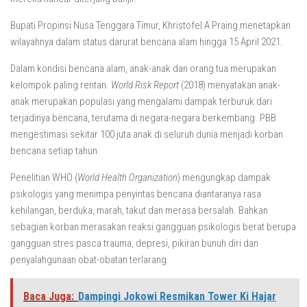
Bupati Propinsi Nusa Tenggara Timur, Khristofel A Praing menetapkan
wilayahnya dalam status darurat bencana alam hingga 15 April 2021.
Dalam kondisi bencana alam, anak-anak dan orang tua merupakan
kelompok paling rentan.
World Risk Report
(2018) menyatakan anak-
anak merupakan populasi yang mengalami dampak terburuk dari
terjadinya bencana, terutama di negara-negara berkembang. PBB
mengestimasi sekitar 100 juta anak di seluruh dunia menjadi korban
bencana setiap tahun.
Penelitian WHO (
World Health Organization
) mengungkap dampak
psikologis yang menimpa penyintas bencana diantaranya rasa
kehilangan, berduka, marah, takut dan merasa bersalah. Bahkan
sebagian korban merasakan reaksi gangguan psikologis berat berupa
gangguan stres pasca trauma, depresi, pikiran bunuh diri dan
penyalahgunaan obat-obatan terlarang.
Baca Juga:
Dampingi Jokowi Resmikan Tower Ki Hajar