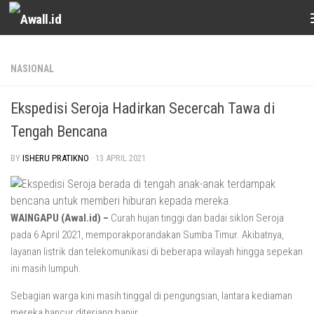
Skip to content
NASIONAL
Ekspedisi Seroja Hadirkan Secercah Tawa di
Tengah Bencana
BY
ISHERU PRATIKNO
·
13 APRIL 2021
WAINGAPU (Awal.id) –
Curah hujan tinggi dan badai siklon Seroja
pada 6 April 2021, memporakporandakan Sumba Timur. Akibatnya,
layanan listrik dan telekomunikasi di beberapa wilayah hingga sepekan
ini masih lumpuh.
Sebagian warga kini masih tinggal di pengungsian, lantara kediaman
mereka hancur diterjang banjir.