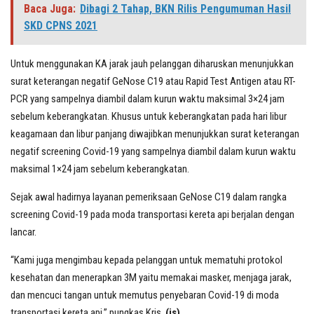
Baca Juga:
Dibagi 2 Tahap, BKN Rilis Pengumuman Hasil
SKD CPNS 2021
Untuk menggunakan KA jarak jauh pelanggan diharuskan menunjukkan
surat keterangan negatif GeNose C19 atau Rapid Test Antigen atau RT-
PCR yang sampelnya diambil dalam kurun waktu maksimal 3×24 jam
sebelum keberangkatan. Khusus untuk keberangkatan pada hari libur
keagamaan dan libur panjang diwajibkan menunjukkan surat keterangan
negatif screening Covid-19 yang sampelnya diambil dalam kurun waktu
maksimal 1×24 jam sebelum keberangkatan.
Sejak awal hadirnya layanan pemeriksaan GeNose C19 dalam rangka
screening Covid-19 pada moda transportasi kereta api berjalan dengan
lancar.
“Kami juga mengimbau kepada pelanggan untuk mematuhi protokol
kesehatan dan menerapkan 3M yaitu memakai masker, menjaga jarak,
dan mencuci tangan untuk memutus penyebaran Covid-19 di moda
transportasi kereta api,” pungkas Kris.
(is)