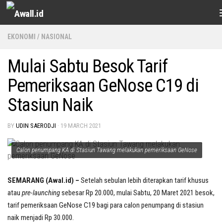
Skip to content
EKONOMI
/
NASIONAL
Mulai Sabtu Besok Tarif
Pemeriksaan GeNose C19 di
Stasiun Naik
BY
UDIN SAERODJI
·
19 MARCH 2021
Calon penumpang KA di Stasiun Tawang melakukan pemeriksaan GeNose
SEMARANG (Awal.id) –
Setelah sebulan lebih diterapkan tarif khusus
atau
pre-launching
sebesar Rp 20.000, mulai Sabtu, 20 Maret 2021 besok,
tarif pemeriksaan GeNose C19 bagi para calon penumpang di stasiun
naik menjadi Rp 30.000.