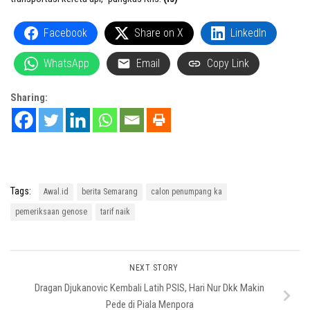
Facebook
Share on X
LinkedIn
WhatsApp
Email
Copy Link
Sharing:
Tags:
Awal.id
berita Semarang
calon penumpang ka
pemeriksaan genose
tarif naik
NEXT STORY
Dragan Djukanovic Kembali Latih PSIS, Hari Nur Dkk Makin
Pede di Piala Menpora