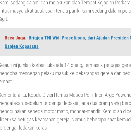
“Kami sedang dalami dan melakukan olah Tempat Kejadian Perkara
untuk masyarakat tidak usah terlalu panik, kami sedang dalami pela
igit.
Baca Juga:
Brigjen TNI Widi Prasetijono, dari Ajudan Presiden
Danjen Kopassus
Sejauh ini jumlah korban luka ada 14 orang, termasuk petugas gere
mencoba mencegah pelaku masuk ke pekarangan gereja dan beb
jemaat.
Sementara itu, Kepala Divisi Humas Mabes Polri, Irjen Argo Yuwon
mengatakan, sebelum terdengar ledakan, ada dua orang yang be
menggunakan sepeda motor matic, mondar-mandir. Kemudian dic
diperiksa oetugas keamanan gereja. Namun beberapa saat kemud
terdengar ledakan keras.