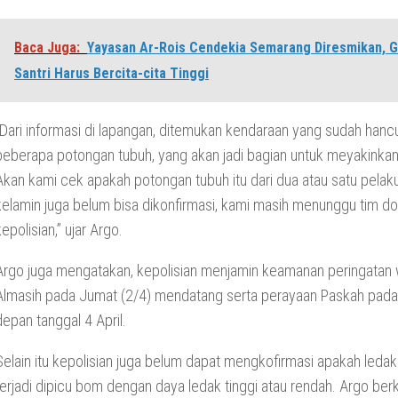
Baca Juga:
Yayasan Ar-Rois Cendekia Semarang Diresmikan, G
Santri Harus Bercita-cita Tinggi
“Dari informasi di lapangan, ditemukan kendaraan yang sudah hanc
beberapa potongan tubuh, yang akan jadi bagian untuk meyakinkan
Akan kami cek apakah potongan tubuh itu dari dua atau satu pelaku
kelamin juga belum bisa dikonfirmasi, kami masih menunggu tim do
kepolisian,” ujar Argo.
Argo juga mengatakan, kepolisian menjamin keamanan peringatan 
Almasih pada Jumat (2/4) mendatang serta perayaan Paskah pad
depan tanggal 4 April.
Selain itu kepolisian juga belum dapat mengkofirmasi apakah leda
terjadi dipicu bom dengan daya ledak tinggi atau rendah. Argo berk