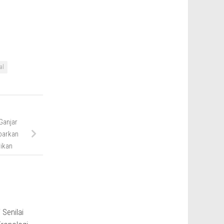
al
Ganjar
barkan
ikan
Senilai