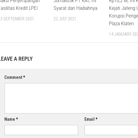
Saksi Penyimpangan
Jurnalistik PT KAI, Ini
Rp10,2 M, Ini 
Fasilitas Kredit LPEI
Syarat dan Hadiahnya
Kejati Jateng 
Korupsi Penge
23 SEPTEMBER 2021
22 JULY 2021
Plaza Klaten
14 JANUARY 20
LEAVE A REPLY
Comment
*
Name
*
Email
*