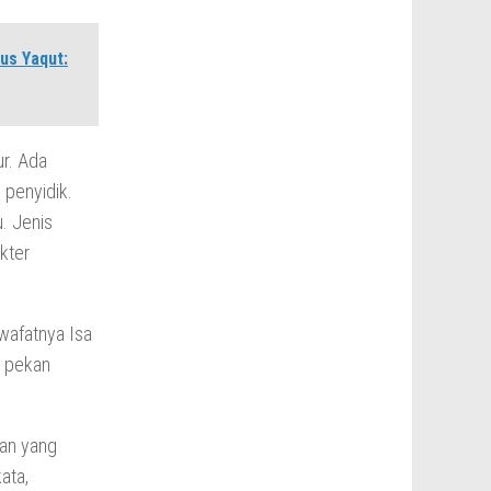
us Yaqut:
ur. Ada
 penyidik.
. Jenis
kter
wafatnya Isa
a pekan
kan yang
ata,