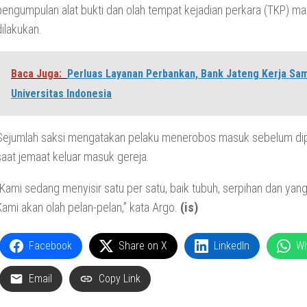
pengumpulan alat bukti dan olah tempat kejadian perkara (TKP) ma
dilakukan.
Baca Juga:
Perluas Layanan Perbankan, Bank Jateng Kerja Sa
Universitas Indonesia
Sejumlah saksi mengatakan pelaku menerobos masuk sebelum dip
saat jemaat keluar masuk gereja.
“Kami sedang menyisir satu per satu, baik tubuh, serpihan dan yang
Kami akan olah pelan-pelan,” kata Argo.
(is)
Facebook
Share on X
LinkedIn
W
Email
Copy Link