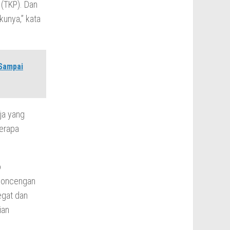
 (TKP). Dan
kunya,” kata
 Sampai
ja yang
erapa
o
rboncengan
egat dan
ian