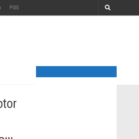
o
PSIS
tor