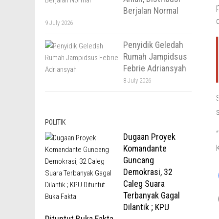
Berjalan Normal
9 July 2026
Penyidik Geledah
Rumah Jampidsus
Febrie Adriansyah
8 July 2026
POLITIK
Dugaan Proyek
Komandante
Guncang
Demokrasi, 32
Caleg Suara
Terbanyak Gagal
Dilantik ; KPU
Dituntut Buka Fakta