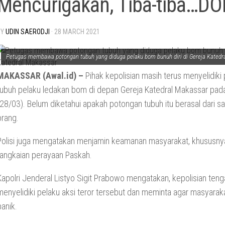
Mencurigakan, Tiba-tiba…DOR
BY
UDIN SAERODJI
·
28 MARCH 2021
Petugas membawa potongan tubuh yang diduga pelaku bom bunuh diri di Gereja Katedr
MAKASSAR (Awal.id) –
Pihak kepolisian masih terus menyelidiki
tubuh pelaku ledakan bom di depan Gereja Katedral Makassar pad
(28/03). Belum diketahui apakah potongan tubuh itu berasal dari sa
orang.
Polisi juga mengatakan menjamin keamanan masyarakat, khususny
rangkaian perayaan Paskah.
Kapolri Jenderal Listyo Sigit Prabowo mengatakan, kepolisian ten
menyelidiki pelaku aksi teror tersebut dan meminta agar masyaraka
panik.