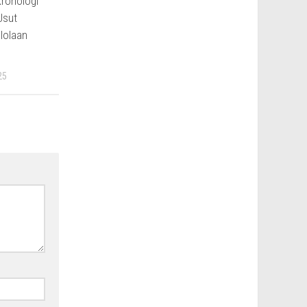
Kronologi
Usut
lolaan
25