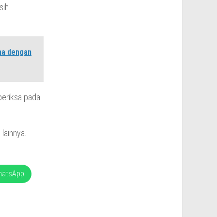
sih
ma dengan
eriksa pada
 lainnya.
hatsApp