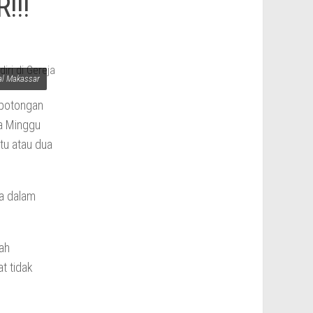
!!!
al Makassar
 potongan
a Minggu
tu atau dua
a dalam
gah
t tidak