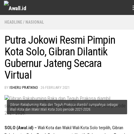
Skip to content
HEADLINE
/
NASIONAL
Putra Jokowi Resmi Pimpin
Kota Solo, Gibran Dilantik
Gubernur Jateng Secara
Virtual
BY
ISHERU PRATIKNO
·
26 FEBRUARY 2021
Gibran Rakabuming Raka dan Teguh Prakosa diambil sumpahnya sebagai
Wali Kota dan Wakil Wali Kota Solo periode 2021-2026.
SOLO (Awal.id) –
Wali Kota dan Wakil Wali Kota Solo terpilih, Gibran