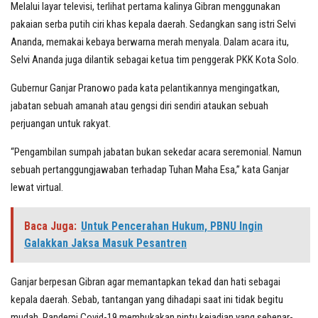
Melalui layar televisi, terlihat pertama kalinya Gibran menggunakan
pakaian serba putih ciri khas kepala daerah. Sedangkan sang istri Selvi
Ananda, memakai kebaya berwarna merah menyala. Dalam acara itu,
Selvi Ananda juga dilantik sebagai ketua tim penggerak PKK Kota Solo.
Gubernur Ganjar Pranowo pada kata pelantikannya mengingatkan,
jabatan sebuah amanah atau gengsi diri sendiri ataukan sebuah
perjuangan untuk rakyat.
“Pengambilan sumpah jabatan bukan sekedar acara seremonial. Namun
sebuah pertanggungjawaban terhadap Tuhan Maha Esa,” kata Ganjar
lewat virtual.
Baca Juga:
Untuk Pencerahan Hukum, PBNU Ingin
Galakkan Jaksa Masuk Pesantren
Ganjar berpesan Gibran agar memantapkan tekad dan hati sebagai
kepala daerah. Sebab, tantangan yang dihadapi saat ini tidak begitu
mudah. Pandemi Covid-19 membukakan pintu kejadian yang sebenar-