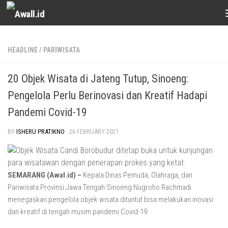
Skip to content
HEADLINE
/
PARIWISATA
20 Objek Wisata di Jateng Tutup, Sinoeng:
Pengelola Perlu Berinovasi dan Kreatif Hadapi
Pandemi Covid-19
BY
ISHERU PRATIKNO
·
26 FEBRUARY 2021
SEMARANG (Awal.id) –
Kepala Dinas Pemuda, Olahraga, dan
Pariwisata Provinsi Jawa Tengah Sinoeng Nugroho Rachmadi
menegaskan pengelola objek wisata dituntut bisa melakukan inovasi
dan kreatif di tengah musim pandemi Covid-19.