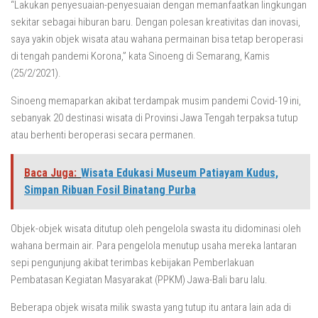
“Lakukan penyesuaian-penyesuaian dengan memanfaatkan lingkungan
sekitar sebagai hiburan baru. Dengan polesan kreativitas dan inovasi,
saya yakin objek wisata atau wahana permainan bisa tetap beroperasi
di tengah pandemi Korona,” kata Sinoeng di Semarang, Kamis
(25/2/2021).
Sinoeng memaparkan akibat terdampak musim pandemi Covid-19 ini,
sebanyak 20 destinasi wisata di Provinsi Jawa Tengah terpaksa tutup
atau berhenti beroperasi secara permanen.
Baca Juga:
Wisata Edukasi Museum Patiayam Kudus,
Simpan Ribuan Fosil Binatang Purba
Objek-objek wisata ditutup oleh pengelola swasta itu didominasi oleh
wahana bermain air. Para pengelola menutup usaha mereka lantaran
sepi pengunjung akibat terimbas kebijakan Pemberlakuan
Pembatasan Kegiatan Masyarakat (PPKM) Jawa-Bali baru lalu.
Beberapa objek wisata milik swasta yang tutup itu antara lain ada di