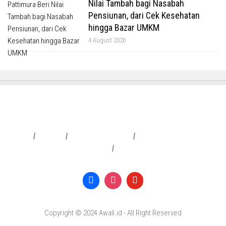
Nilai Tambah bagi Nasabah
Pensiunan, dari Cek Kesehatan
hingga Bazar UMKM
4 August 2026
Redaksi
|
Info Iklan
|
Pedoman Media Siber
|
Penafian & Kebijakan Privasi
|
Copyright © 2024 Awall.id - All Right Reserved