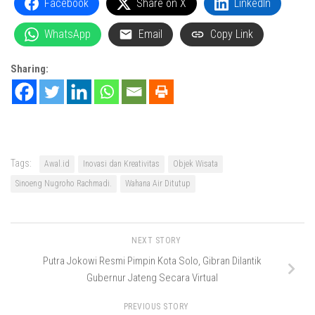
Facebook
Share on X
LinkedIn
WhatsApp
Email
Copy Link
Sharing:
Tags:
Awal.id
Inovasi dan Kreativitas
Objek Wisata
Sinoeng Nugroho Rachmadi.
Wahana Air Ditutup
NEXT STORY
Putra Jokowi Resmi Pimpin Kota Solo, Gibran Dilantik
Gubernur Jateng Secara Virtual
PREVIOUS STORY