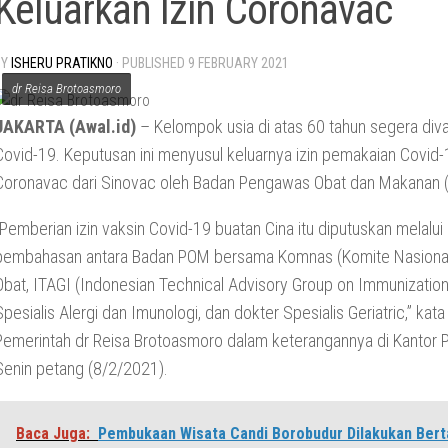
Keluarkan Izin Coronavac
BY
ISHERU PRATIKNO
· PUBLISHED
9 FEBRUARY 2021
dr Reisa Brotoasmoro
JAKARTA (Awal.id)
– Kelompok usia di atas 60 tahun segera diva
Covid-19. Keputusan ini menyusul keluarnya izin pemakaian Covid-
Coronavac dari Sinovac oleh Badan Pengawas Obat dan Makanan 
“Pemberian izin vaksin Covid-19 buatan Cina itu diputuskan melalui
pembahasan antara Badan POM bersama Komnas (Komite Nasional)
Obat, ITAGI (Indonesian Technical Advisory Group on Immunization
Spesialis Alergi dan Imunologi, dan dokter Spesialis Geriatric,” kat
Pemerintah dr Reisa Brotoasmoro dalam keterangannya di Kantor P
Senin petang (8/2/2021).
Baca Juga:
Pembukaan Wisata Candi Borobudur Dilakukan Ber