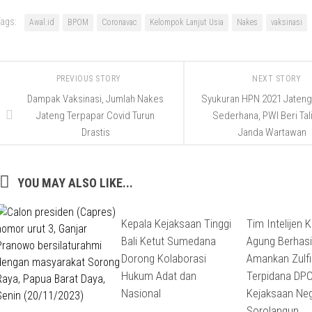
ags:
Awal.id
BPOM
Coronavac
Kelompok Lanjut Usia
Nakes
vaksinasi
PREVIOUS STORY
NEXT STORY
Dampak Vaksinasi, Jumlah Nakes
Syukuran HPN 2021 Jateng
Jateng Terpapar Covid Turun
Sederhana, PWI Beri Tali
Drastis
Janda Wartawan
YOU MAY ALSO LIKE...
Kepala Kejaksaan Tinggi
Tim Intelijen 
Bali Ketut Sumedana
Agung Berhasi
Dorong Kolaborasi
Amankan Zulfi
Hukum Adat dan
Terpidana DP
Nasional
Kejaksaan Neg
Sorolangun