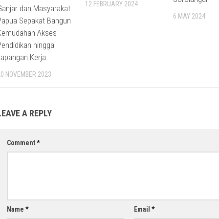
12 FEBRUARY 2024
Ganjar dan Masyarakat
6 MAY 2024
Papua Sepakat Bangun
Kemudahan Akses
Pendidikan hingga
Lapangan Kerja
20 NOVEMBER 2023
LEAVE A REPLY
Comment
*
Name
*
Email
*