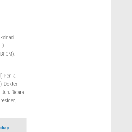
ksinasi
19
(BPOM).
 Penilai
), Dokter
a Juru Bicara
residen,
tahap