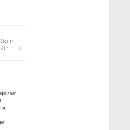
 Digelar
 Asih
Kejaksaan
l
kar,
O
eri