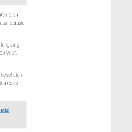
tan telah
atan berusia
n langsung
.00 WIB”,
 kesehatan
dua dosis
etisi