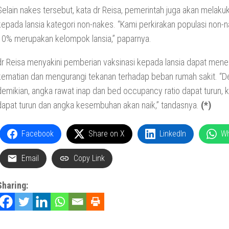
Selain nakes tersebut, kata dr Reisa, pemerintah juga akan melaku
kepada lansia kategori non-nakes. “Kami perkirakan populasi non-n
10% merupakan kelompok lansia,” paparnya.
dr Reisa menyakini pemberian vaksinasi kepada lansia dapat men
kematian dan mengurangi tekanan terhadap beban rumah sakit. “
demikian, angka rawat inap dan bed occupancy ratio dapat turun, k
dapat turun dan angka kesembuhan akan naik,” tandasnya.
(*)
Facebook
Share on X
LinkedIn
W
Email
Copy Link
Sharing: