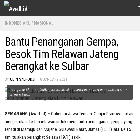
Skip to content
INDONESIAKU
/
NASIONAL
Bantu Penanganan Gempa,
Besok Tim Relawan Jateng
Berangkat ke Sulbar
BY
UDIN SAERODJI
·
18 JANUARY 2021
Gempa di Mamuju, Sulbar, membutuhkan bantuan penanganan. Jateng siap
kirim relawan
SEMARANG (Awal.id) –
Gubernur Jawa Tengah, Ganjar Pranowo, akan
mengirimkan 15 tim relawan untuk membantu penanganan gempa yang
terjadi di Mamuju dan Majene, Sulawesi Barat, Jumat (15/1) lalu. Ke 15
tim itu akan berangkat Selasa (19/1) esok.