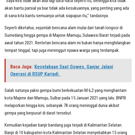
“Saya kira tidak akan ada lagi data-data seperti itu, sehingga kita tidak
akan bantu parsial ya biar tidak ada kesukuannya, yang penting yang ada
di sana kita bantu semuanya untuk siapapun itu,” tandasnya.
Seperti diketahui, sejumlah bencana alam mulai dari tanah longsor di
Sumedang hingga gempa di Majene-Mamuju, Sulawesi Barat terjadi pada
awal tahun 2021. Rentetan bencana alam ini bukan hanya menghilangkan
tempat tinggal, tapi juga merenggut nyawa warga yang terdampak.
Baca Juga:
Kecelakaan Saat Gowes, Ganjar Jalani
Operasi di RSUP Kariadi
Salah satunya yakni gempa bumi berkekuatan M 6,2 yang menghantam
kota Majene dan Mamuju, Sulbar pada 15 Januari 2021 yang lalu. BNPB
melaporkan hingga kini, sebanyak 78 orang meninggal dunia akibat
gempa yang berpusat di darat tersebut.
Kemudian kejadian banjir bandang juga terjadi di Kalimantan Selatan.
Banjir di 10 kabupaten kota Kalimantan Selatan menyebabkan 15 orang