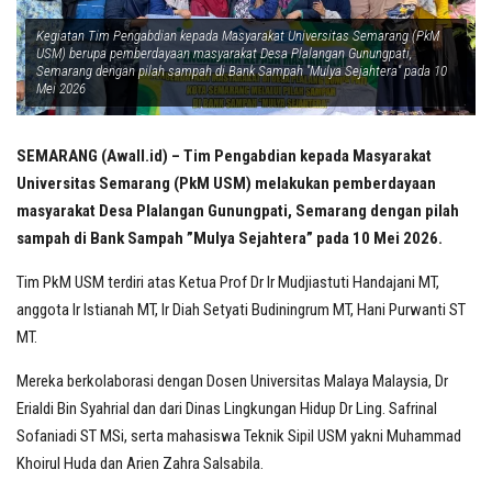
Kegiatan Tim Pengabdian kepada Masyarakat Universitas Semarang (PkM
USM) berupa pemberdayaan masyarakat Desa Plalangan Gunungpati,
Semarang dengan pilah sampah di Bank Sampah ''Mulya Sejahtera'' pada 10
Mei 2026
SEMARANG (Awall.id) – Tim Pengabdian kepada Masyarakat
Universitas Semarang (PkM USM) melakukan pemberdayaan
masyarakat Desa Plalangan Gunungpati, Semarang dengan pilah
sampah di Bank Sampah ”Mulya Sejahtera” pada 10 Mei 2026.
Tim PkM USM terdiri atas Ketua Prof Dr Ir Mudjiastuti Handajani MT,
anggota Ir Istianah MT, Ir Diah Setyati Budiningrum MT, Hani Purwanti ST
MT.
Mereka berkolaborasi dengan Dosen Universitas Malaya Malaysia, Dr
Erialdi Bin Syahrial dan dari Dinas Lingkungan Hidup Dr Ling. Safrinal
Sofaniadi ST MSi, serta mahasiswa Teknik Sipil USM yakni Muhammad
Khoirul Huda dan Arien Zahra Salsabila.