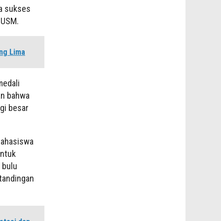
ga sukses
 USM.
ng Lima
medali
an bahwa
gi besar
mahasiswa
untuk
 bulu
rtandingan