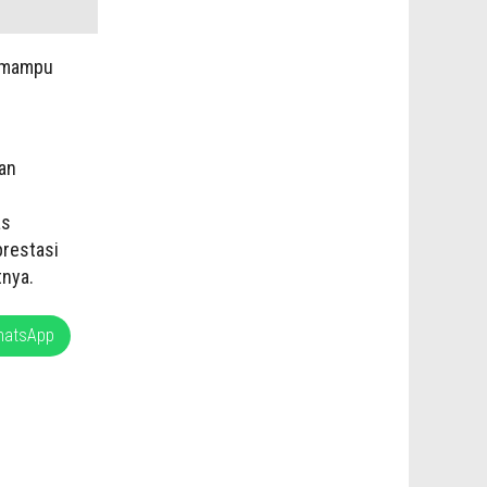
r mampu
an
as
restasi
tnya.
hatsApp