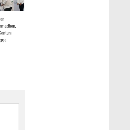
dan
amadhan,
antuni
ngga