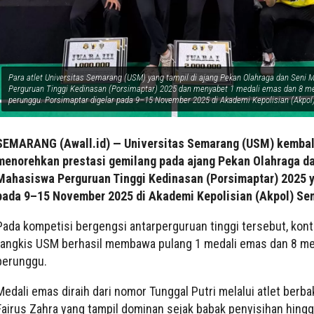
Para atlet Universitas Semarang (USM) yang tampil di ajang Pekan Olahraga dan Seni
Perguruan Tinggi Kedinasan (Porsimaptar) 2025 dan menyabet 1 medali emas dan 8 me
perunggu. Porsimaptar digelar pada 9–15 November 2025 di Akademi Kepolisian (Akpo
SEMARANG (Awall.id) — Universitas Semarang (USM) kembal
menorehkan prestasi gemilang pada ajang Pekan Olahraga d
Mahasiswa Perguruan Tinggi Kedinasan (Porsimaptar) 2025 y
pada 9–15 November 2025 di Akademi Kepolisian (Akpol) Se
Pada kompetisi bergengsi antarperguruan tinggi tersebut, kont
tangkis USM berhasil membawa pulang 1 medali emas dan 8 me
perunggu.
Medali emas diraih dari nomor Tunggal Putri melalui atlet berba
Fairus Zahra yang tampil dominan sejak babak penyisihan hingga