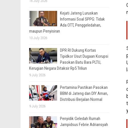
16 July 2026
Kejati Jateng Luruskan
Informasi Soal SPPG: Tidak
Ada OTT, Penggeledahan,
maupun Penyisiran
10 July 2026
DPR RI Dukung Kortas
Tipidkor Usut Dugaan Korupsi
Pasokan Batu Bara PLTU,
Kerugian Negara Ditaksir Rp5 Triliun
9 July 2026
Pertamina Pastikan Pasokan
BBM di Jateng dan DIY Aman,
Distribusi Berjalan Normal
9 July 2026
Penyidik Geledah Rumah
Jampidsus Febrie Adriansyah