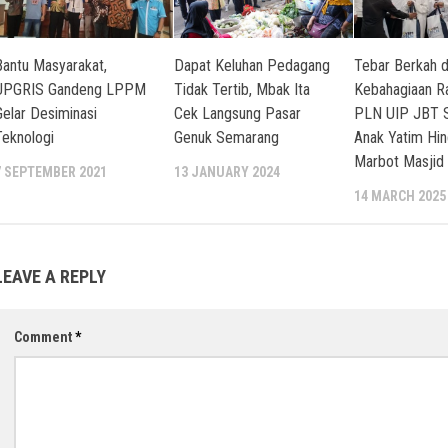
Bantu Masyarakat,
Dapat Keluhan Pedagang
Tebar Berkah 
UPGRIS Gandeng LPPM
Tidak Tertib, Mbak Ita
Kebahagiaan R
Gelar Desiminasi
Cek Langsung Pasar
PLN UIP JBT S
Teknologi
Genuk Semarang
Anak Yatim Hi
Marbot Masjid
7 SEPTEMBER 2021
13 JANUARY 2024
14 MARCH 2025
LEAVE A REPLY
Comment
*