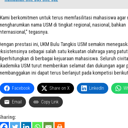
“Kami berkomitmen untuk terus memfasilitasi mahasiswa aga
mengharumkan nama USM di tingkat regional, nasional, bahkan
internasional,” tegasnya.
Dengan prestasi ini, UKM Bulu Tangkis USM semakin menegask
eksistensinya sebagai salah satu kekuatan olahraga yang patut
diperhitungkan di berbagai kejuaraan mahasiswa. Seluruh civit
akademika USM turut memberikan selamat dan dukungan agar p
membanggakan ini dapat terus berlanjut pada kompetisi beriku
Facebook
Share on X
LinkedIn
W
Email
Copy Link
Sharing: