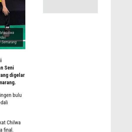
 Mahasiswa
dali
l) Semarang
i
an Seni
ang digelar
marang.
ingen bulu
dali
kat Chilwa
 final.