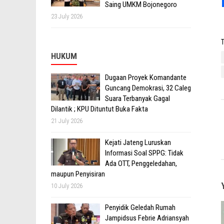
Saing UMKM Bojonegoro
23 July 2026
T
HUKUM
Dugaan Proyek Komandante
Guncang Demokrasi, 32 Caleg
Suara Terbanyak Gagal
Dilantik ; KPU Dituntut Buka Fakta
21 July 2026
Kejati Jateng Luruskan
Informasi Soal SPPG: Tidak
Ada OTT, Penggeledahan,
maupun Penyisiran
10 July 2026
Penyidik Geledah Rumah
Jampidsus Febrie Adriansyah