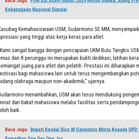
Baca Juga:
PON XXI Aceh-Sumut 2024 Resmi Dibuka, Ajang Pre
Kebanggaan Nasional Dimulai
Kasubag Kemahasiswaan USM, Sudarmono SE MM, menyampai
apresiasi yang tinggi atas kerja keras para atlet.
”Kami sangat bangga dengan pencapaian UKM Bulu Tangkis USM
emas dan 8 perunggu ini merupakan bukti dedikasi, latihan kera
semangat juang para atlet dan pelatih. Prestasi ini diharapkan 
motivasi bagi mahasiswa lain untuk terus mengembangkan pote
bidang olahraga maupun non-akademik,” ujarnya.
Sudarmono menambahkan, USM akan terus mendukung penge
minat dan bakat mahasiswa melalui fasilitas serta pendamping
lebih baik.
Baca Juga:
Bupati Kendal Dico M Ganinduto Minta Kepada OPD
Ramadhan One Day One Juz