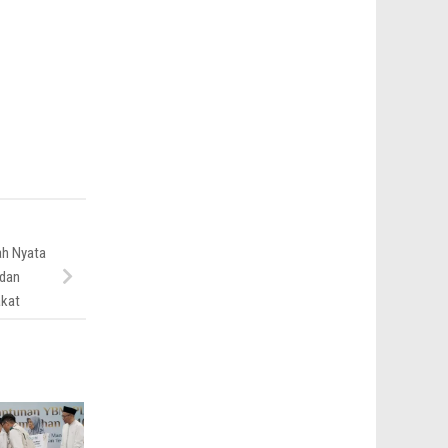
ah Nyata
 dan
akat