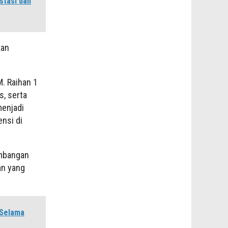
stasi dan
kan
. Raihan 1
s, serta
menjadi
nsi di
mbangan
an yang
 Selama