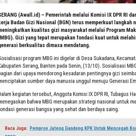
SERANG (Awall.id) – Pemerintah melalui Komisi IX DPR RI da
kerja Badan Gizi Nasional (BGN) terus memperkuat langkah 
meningkatkan kualitas gizi masyarakat melalui Program Mak
(MBG). Gizi yang tepat merupakan fondasi kuat untuk melahi
generasi berkualitas dimasa mendatang.
Sosialisasi program MBG ini digelar di Desa Sukadana, Kecama
Kabupaten Serang, Banten pada Senin, (13/10). Sosialisasi M
bagian dari upaya mendorong kesadaran pentingnya gizi seimb
menciptakan sumber daya manusia unggul menuju Generasi Em
Dalam kegiatan tersebut, Anggota Komisi IX DPR RI, Tubagus Ha
menegaskan bahwa MBG merupakan strategi nasional untuk 
fondasi generasi bangsa yang sehat dan berdaya saing.
Baca Juga:
Pemprov Jateng Gandeng KPK Untuk Mencegah Kor