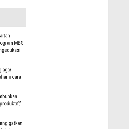
aitan
Program MBG
engedukasi
g agar
ahami cara
umbuhkan
roduktif,”
mengigatkan