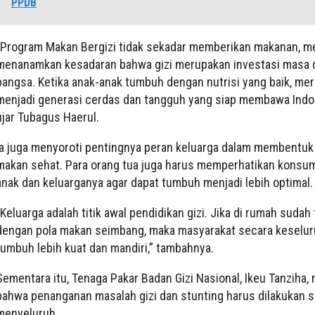
PPDB
“Program Makan Bergizi tidak sekadar memberikan makanan, m
menanamkan kesadaran bahwa gizi merupakan investasi masa
bangsa. Ketika anak-anak tumbuh dengan nutrisi yang baik, me
menjadi generasi cerdas dan tangguh yang siap membawa Indon
ujar Tubagus Haerul.
Ia juga menyoroti pentingnya peran keluarga dalam membentuk
makan sehat. Para orang tua juga harus memperhatikan konsu
anak dan keluarganya agar dapat tumbuh menjadi lebih optimal.
“Keluarga adalah titik awal pendidikan gizi. Jika di rumah sudah
dengan pola makan seimbang, maka masyarakat secara keselur
tumbuh lebih kuat dan mandiri,” tambahnya.
Sementara itu, Tenaga Pakar Badan Gizi Nasional, Ikeu Tanziha,
bahwa penanganan masalah gizi dan stunting harus dilakukan 
menyeluruh.