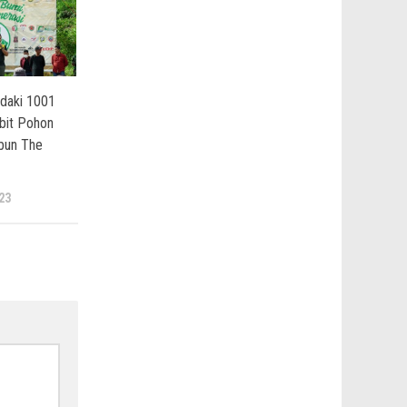
daki 1001
bit Pohon
bun The
23