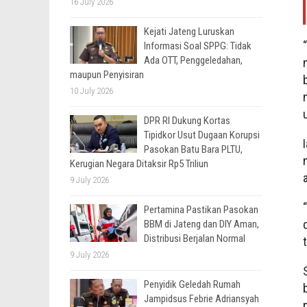
16 July 2026
Kejati Jateng Luruskan
Informasi Soal SPPG: Tidak
Ada OTT, Penggeledahan,
maupun Penyisiran
10 July 2026
DPR RI Dukung Kortas
Tipidkor Usut Dugaan Korupsi
Pasokan Batu Bara PLTU,
Kerugian Negara Ditaksir Rp5 Triliun
9 July 2026
Pertamina Pastikan Pasokan
BBM di Jateng dan DIY Aman,
Distribusi Berjalan Normal
9 July 2026
Penyidik Geledah Rumah
Jampidsus Febrie Adriansyah