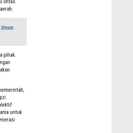
 lintas
aerah.
r Umum
 pihak.
engan
 akan
 pemerintah,
izi
lektif
sama untuk
enerasi