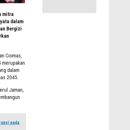
n mitra
nyata dalam
an Bergizi
rkan
tan Ciomas,
BG merupakan
ang dalam
as 2045.
erul Jaman,
membangun
upsi pada