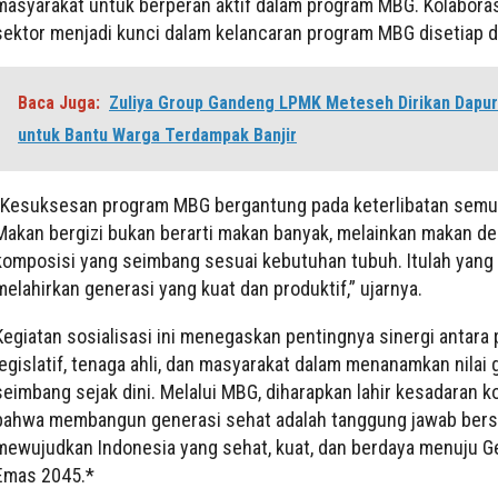
masyarakat untuk berperan aktif dalam program MBG. Kolaborasi
sektor menjadi kunci dalam kelancaran program MBG disetiap d
Baca Juga:
Zuliya Group Gandeng LPMK Meteseh Dirikan Dapu
untuk Bantu Warga Terdampak Banjir
“Kesuksesan program MBG bergantung pada keterlibatan semua
Makan bergizi bukan berarti makan banyak, melainkan makan d
komposisi yang seimbang sesuai kebutuhan tubuh. Itulah yang
melahirkan generasi yang kuat dan produktif,” ujarnya.
Kegiatan sosialisasi ini menegaskan pentingnya sinergi antara
legislatif, tenaga ahli, dan masyarakat dalam menanamkan nilai g
seimbang sejak dini. Melalui MBG, diharapkan lahir kesadaran ko
bahwa membangun generasi sehat adalah tanggung jawab ber
mewujudkan Indonesia yang sehat, kuat, dan berdaya menuju G
Emas 2045.*