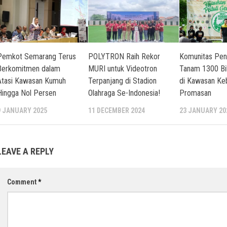
Pemkot Semarang Terus
POLYTRON Raih Rekor
Komunitas Pen
Berkomitmen dalam
MURI untuk Videotron
Tanam 1300 Bi
Atasi Kawasan Kumuh
Terpanjang di Stadion
di Kawasan Ke
Hingga Nol Persen
Olahraga Se-Indonesia!
Promasan
9 JANUARY 2025
11 DECEMBER 2024
23 JANUARY 20
LEAVE A REPLY
Comment
*