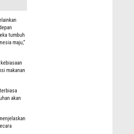
elainkan
 depan
reka tumbuh
esia maju,”
 kebiasaan
msi makanan
 terbiasa
uhan akan
 menjelaskan
secara