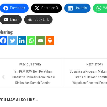
Facebook
Share on X
LinkedIn
W
Email
Copy Link
Sharing:
PREVIOUS STORY
NEXT STORY
Tim PkM USM Beri Pelatihan
Sosialisasi Program Makan
Jurnalistik Berbasis Komunikasi
Gratis di Bekasi: Komi
Risiko dan Ramah Gender
Wujudkan Generasi Emas
YOU MAY ALSO LIKE...