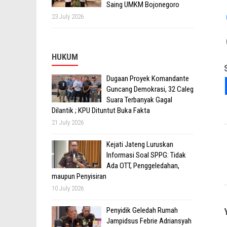
Saing UMKM Bojonegoro
23 July 2026
HUKUM
Dugaan Proyek Komandante
Guncang Demokrasi, 32 Caleg
Suara Terbanyak Gagal
Dilantik ; KPU Dituntut Buka Fakta
21 July 2026
Kejati Jateng Luruskan
Informasi Soal SPPG: Tidak
Ada OTT, Penggeledahan,
maupun Penyisiran
10 July 2026
Penyidik Geledah Rumah
Jampidsus Febrie Adriansyah