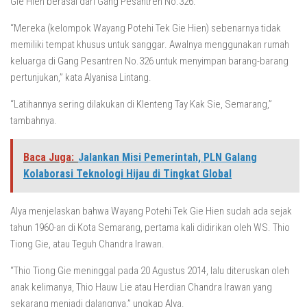
Gie Hien berasal dari Gang Pesantren No.326.
“Mereka (kelompok Wayang Potehi Tek Gie Hien) sebenarnya tidak
memiliki tempat khusus untuk sanggar. Awalnya menggunakan rumah
keluarga di Gang Pesantren No.326 untuk menyimpan barang-barang
pertunjukan,” kata Alyanisa Lintang.
“Latihannya sering dilakukan di Klenteng Tay Kak Sie, Semarang,”
tambahnya.
Baca Juga:
Jalankan Misi Pemerintah, PLN Galang
Kolaborasi Teknologi Hijau di Tingkat Global
Alya menjelaskan bahwa Wayang Potehi Tek Gie Hien sudah ada sejak
tahun 1960-an di Kota Semarang, pertama kali didirikan oleh WS. Thio
Tiong Gie, atau Teguh Chandra Irawan.
“Thio Tiong Gie meninggal pada 20 Agustus 2014, lalu diteruskan oleh
anak kelimanya, Thio Hauw Lie atau Herdian Chandra Irawan yang
sekarang menjadi dalangnya,” ungkap Alya.