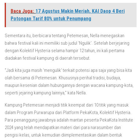
Baca Juga:
17 Agustus Makin Meriah, KAI Daop 4 Beri
Potongan Tarif 80% untuk Penumpang
Sementara itu, berbicara tentang Petemesan, Nella menegaskan
bahwa festival kali ini memiliki sub judul ‘Ngulik’. Setelah berjejaring
dengan Kolektif Hysteria selama hampir 12 tahun, ini kali pertama
diadakan festival kampung di daerah tersebut.
“Jadi kita juga masih ‘mengulik’ terkait potensi apa saja yang bisa kita
olah bersama di Petemesan. Khususnya perihal tradisi, budaya,
maupun kesenian dalam hubungannya dengan wacana kampung-kota,
seperti jejaring kampung lainnya,” kata Nella.
Kampung Petemesan menjadi titik keempat dari 10 titik yang masuk
dalam Program Purwarupa dari Platform PekaKota, Kolektif Hysteria.
Para penanggung jawabnya adalah mantan peserta PekaKota Institute
2024 yang telah mendapatkan materi dari para narasumber dan
pengisi kelas, untuk kemudian diimplementasikan dalam bentuk