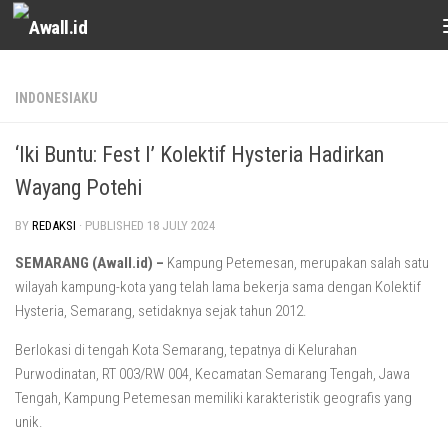
Skip to content
INDONESIAKU
‘Iki Buntu: Fest I’ Kolektif Hysteria Hadirkan
Wayang Potehi
BY
REDAKSI
· PUBLISHED
18 JULY 2024
SEMARANG (Awall.id) –
Kampung Petemesan, merupakan salah satu
wilayah kampung-kota yang telah lama bekerja sama dengan Kolektif
Hysteria, Semarang, setidaknya sejak tahun 2012.
Berlokasi di tengah Kota Semarang, tepatnya di Kelurahan
Purwodinatan, RT 003/RW 004, Kecamatan Semarang Tengah, Jawa
Tengah, Kampung Petemesan memiliki karakteristik geografis yang
unik.