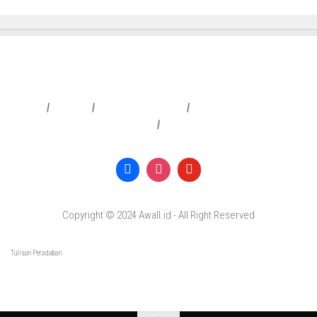
Redaksi
|
Info Iklan
|
Pedoman Media Siber
|
Penafian & Kebijakan Privasi
|
Copyright © 2024 Awall.id - All Right Reserved
Tulisan Peradaban