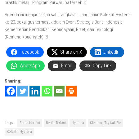
praktik melalui Program Purwarupa tersebut.
Agenda ini menjadi salah satu rangkaian ulang tahun Kolektif Hysteria
ke-20, sekaligus termasuk dalam Event Strategis Dana Indonesia
Kementerian Pendidikan, Kebudayaan, Riset, dan Teknologi
(Kemendikbudristek) RI
Facebook
Share on X
LinkedIn
WhatsApp
Email
Copy Link
Sharing:
Tags:
Berita Hari Ini
Berita Terkini
Hysteria
Klenteng Tay Kak Sie
Kolektif Hysteria