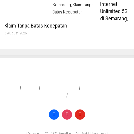
Internet
Unlimited 5G
di Semarang,
Klaim Tanpa Batas Kecepatan
5 August 2026
Redaksi
|
Info Iklan
|
Pedoman Media Siber
|
Penafian & Kebijakan Privasi
|
Copyright © 2024 Awall.id - All Right Reserved