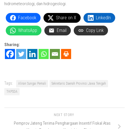
hidrometeorologi, dan hidrogeologi.
Facebook
Share on X
LinkedIn
WhatsApp
Email
Copy Link
Sharing:
Tags:
Aliran Sungai Pemali
Sekretaris Daerah Provinsi Jawa Tengah
TKPSDA
NEXT STORY
Pemprov Jateng Terima Penghargaan Insentif Fiskal Atas