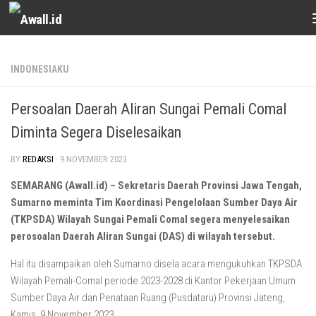
Skip to content
INDONESIAKU
Persoalan Daerah Aliran Sungai Pemali Comal
Diminta Segera Diselesaikan
BY
REDAKSI
·
9 NOVEMBER 2023
SEMARANG (Awall.id) – Sekretaris Daerah Provinsi Jawa Tengah,
Sumarno meminta Tim Koordinasi Pengelolaan Sumber Daya Air
(TKPSDA) Wilayah Sungai Pemali Comal segera menyelesaikan
perosoalan Daerah Aliran Sungai (DAS) di wilayah tersebut.
Hal itu disampaikan oleh Sumarno disela acara mengukuhkan TKPSDA
Wilayah Pemali-Comal periode 2023-2028 di Kantor Pekerjaan Umum
Sumber Daya Air dan Penataan Ruang (Pusdataru) Provinsi Jateng,
Kamis, 9 November 2023.