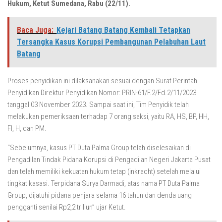
Hukum, Ketut Sumedana, Rabu (22/11).
Baca Juga:
Kejari Batang Batang Kembali Tetapkan
Tersangka Kasus Korupsi Pembangunan Pelabuhan Laut
Batang
Proses penyidikan ini dilaksanakan sesuai dengan Surat Perintah
Penyidikan Direktur Penyidikan Nomor: PRIN-61/F.2/Fd.2/11/2023
tanggal 03 November 2023. Sampai saat ini, Tim Penyidik telah
melakukan pemeriksaan terhadap 7 orang saksi, yaitu RA, HS, BP, HH,
FI, H, dan PM.
“Sebelumnya, kasus PT Duta Palma Group telah diselesaikan di
Pengadilan Tindak Pidana Korupsi di Pengadilan Negeri Jakarta Pusat
dan telah memiliki kekuatan hukum tetap (inkracht) setelah melalui
tingkat kasasi. Terpidana Surya Darmadi, atas nama PT Duta Palma
Group, dijatuhi pidana penjara selama 16 tahun dan denda uang
pengganti senilai Rp2,2 triliun” ujar Ketut.