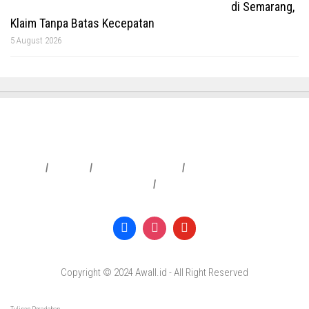
di Semarang,
Klaim Tanpa Batas Kecepatan
5 August 2026
Redaksi
|
Info Iklan
|
Pedoman Media Siber
|
Penafian & Kebijakan Privasi
|
Copyright © 2024 Awall.id - All Right Reserved