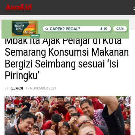
Skip to content
INDONESIAKU
Mbak Ita Ajak Pelajar di Kota
Semarang Konsumsi Makanan
Bergizi Seimbang sesuai ‘Isi
Piringku’
BY
REDAKSI
·
17 NOVEMBER 2023