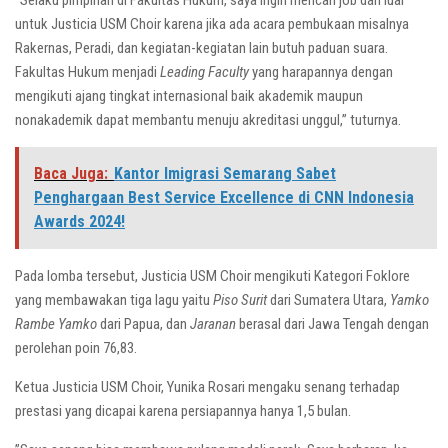
”Selaku pimpinan di Fakultas Hukum, saya ingin mencari job dari luar
untuk Justicia USM Choir karena jika ada acara pembukaan misalnya
Rakernas, Peradi, dan kegiatan-kegiatan lain butuh paduan suara.
Fakultas Hukum menjadi
Leading Faculty
yang harapannya dengan
mengikuti ajang tingkat internasional baik akademik maupun
nonakademik dapat membantu menuju akreditasi unggul,” tuturnya.
Baca Juga:
Kantor Imigrasi Semarang Sabet
Penghargaan Best Service Excellence di CNN Indonesia
Awards 2024!
Pada lomba tersebut, Justicia USM Choir mengikuti Kategori Foklore
yang membawakan tiga lagu yaitu
Piso Surit
dari Sumatera Utara,
Yamko
Rambe Yamko
dari Papua, dan
Jaranan
berasal dari Jawa Tengah dengan
perolehan poin 76,83.
Ketua Justicia USM Choir, Yunika Rosari mengaku senang terhadap
prestasi yang dicapai karena persiapannya hanya 1,5 bulan.