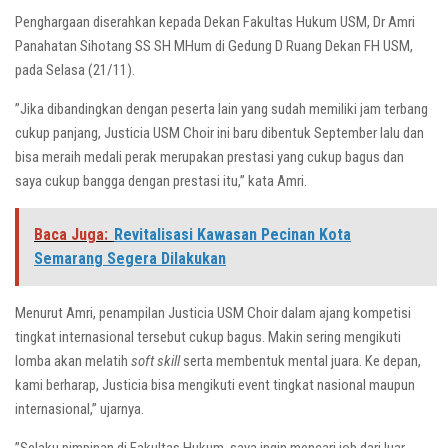
Penghargaan diserahkan kepada Dekan Fakultas Hukum USM, Dr Amri
Panahatan Sihotang SS SH MHum di Gedung D Ruang Dekan FH USM,
pada Selasa (21/11).
”Jika dibandingkan dengan peserta lain yang sudah memiliki jam terbang
cukup panjang, Justicia USM Choir ini baru dibentuk September lalu dan
bisa meraih medali perak merupakan prestasi yang cukup bagus dan
saya cukup bangga dengan prestasi itu,” kata Amri.
Baca Juga:
Revitalisasi Kawasan Pecinan Kota
Semarang Segera Dilakukan
Menurut Amri, penampilan Justicia USM Choir dalam ajang kompetisi
tingkat internasional tersebut cukup bagus. Makin sering mengikuti
lomba akan melatih
soft skill
serta membentuk mental juara. Ke depan,
kami berharap, Justicia bisa mengikuti event tingkat nasional maupun
internasional,” ujarnya.