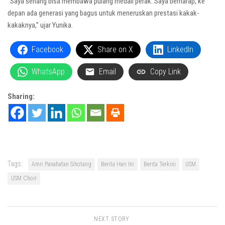
”Saya senang bisa membawa pulang medali perak. Saya berharap, ke
depan ada generasi yang bagus untuk meneruskan prestasi kakak-
kakaknya,” ujar Yunika.
Facebook
Share on X
LinkedIn
WhatsApp
Email
Copy Link
Sharing:
Tags:
Amri Panahatan Sihotang
Berita Hari Ini
Berita Terkini
USM
USM Choir
NEXT STORY