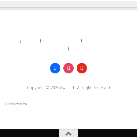
Redaksi
|
Info Iklan
|
Pedoman Media Siber
|
Penafian & Kebijakan Privasi
|
Copyright © 2024 Awall.id - All Right Reserved
Tulisan Peradaban