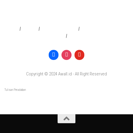
Redaksi
|
Info Iklan
|
Pedoman Media Siber
|
Penafian & Kebijakan Privasi
|
Copyright © 2024 Awall.id - All Right Reserved
Tulisan Peradaban