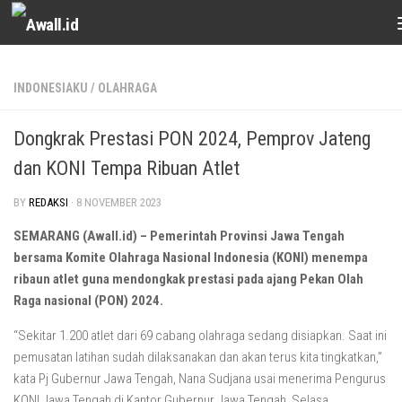
Skip to content
INDONESIAKU
/
OLAHRAGA
Dongkrak Prestasi PON 2024, Pemprov Jateng
dan KONI Tempa Ribuan Atlet
BY
REDAKSI
·
8 NOVEMBER 2023
SEMARANG (Awall.id) – Pemerintah Provinsi Jawa Tengah
bersama Komite Olahraga Nasional Indonesia (KONI) menempa
ribaun atlet guna mendongkak prestasi pada ajang Pekan Olah
Raga nasional (PON) 2024.
“Sekitar 1.200 atlet dari 69 cabang olahraga sedang disiapkan. Saat ini
pemusatan latihan sudah dilaksanakan dan akan terus kita tingkatkan,”
kata Pj Gubernur Jawa Tengah, Nana Sudjana usai menerima Pengurus
KONI Jawa Tengah di Kantor Gubernur Jawa Tengah, Selasa