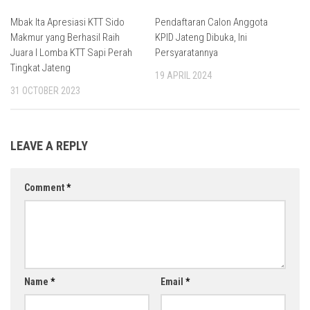
Mbak Ita Apresiasi KTT Sido
Pendaftaran Calon Anggota
Makmur yang Berhasil Raih
KPID Jateng Dibuka, Ini
Juara I Lomba KTT Sapi Perah
Persyaratannya
Tingkat Jateng
19 APRIL 2024
31 OCTOBER 2023
LEAVE A REPLY
Comment
*
Name
*
Email
*