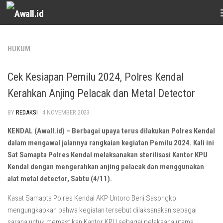
Skip to content
HUKUM
Cek Kesiapan Pemilu 2024, Polres Kendal
Kerahkan Anjing Pelacak dan Metal Detector
BY
REDAKSI
·
4 NOVEMBER 2023
KENDAL (Awall.id) – Berbagai upaya terus dilakukan Polres Kendal
dalam mengawal jalannya rangkaian kegiatan Pemilu 2024. Kali ini
Sat Samapta Polres Kendal melaksanakan sterilisasi Kantor KPU
Kendal dengan mengerahkan anjing pelacak dan menggunakan
alat metal detector, Sabtu (4/11).
Kasat Samapta Polres Kendal AKP Untoro Beni Sasongko
mengungkapkan bahwa kegiatan tersebut dilaksanakan sebagai
sarana untuk memastikan Kantor KPU sebagai pelaksana utama