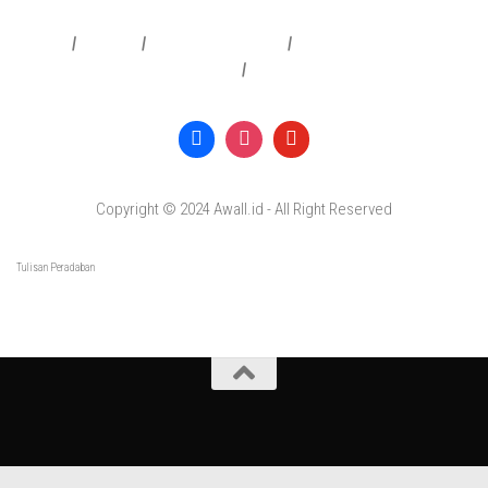
Redaksi
|
Info Iklan
|
Pedoman Media Siber
|
Penafian & Kebijakan Privasi
|
Copyright © 2024 Awall.id - All Right Reserved
Tulisan Peradaban