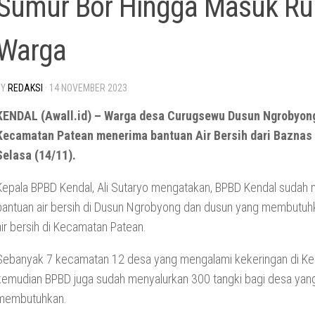
Sumur Bor Hingga Masuk R
Warga
BY
REDAKSI
·
14 NOVEMBER 2023
KENDAL (Awall.id) – Warga desa Curugsewu Dusun Ngrobyon
Kecamatan Patean menerima bantuan Air Bersih dari Baznas
Selasa (14/11).
Kepala BPBD Kendal, Ali Sutaryo mengatakan, BPBD Kendal sudah 
bantuan air bersih di Dusun Ngrobyong dan dusun yang membutuh
air bersih di Kecamatan Patean.
Sebanyak 7 kecamatan 12 desa yang mengalami kekeringan di Ke
kemudian BPBD juga sudah menyalurkan 300 tangki bagi desa yan
membutuhkan.