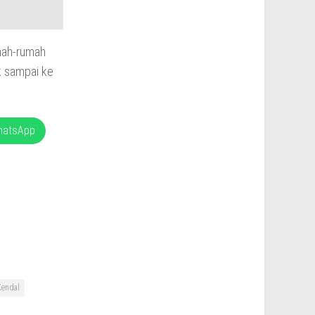
mah-rumah
k sampai ke
hatsApp
endal