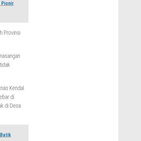
 Pionir
h Provinsi
emasangan
tidak
znas Kendal
ebar di
k di Desa
Batik