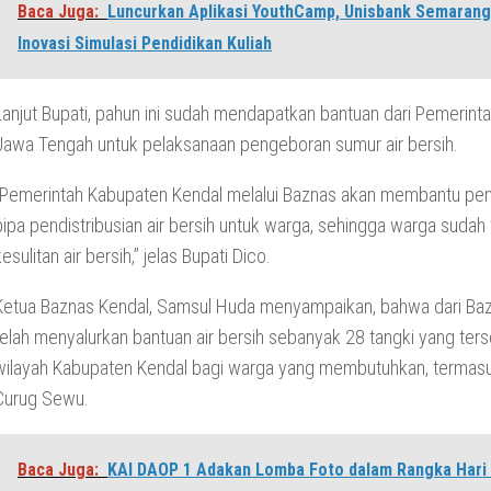
Baca Juga:
Luncurkan Aplikasi YouthCamp, Unisbank Semarang
Inovasi Simulasi Pendidikan Kuliah
Lanjut Bupati, pahun ini sudah mendapatkan bantuan dari Pemerinta
Jawa Tengah untuk pelaksanaan pengeboran sumur air bersih.
“Pemerintah Kabupaten Kendal melalui Baznas akan membantu p
pipa pendistribusian air bersih untuk warga, sehingga warga sudah 
kesulitan air bersih,” jelas Bupati Dico.
Ketua Baznas Kendal, Samsul Huda menyampaikan, bahwa dari Ba
telah menyalurkan bantuan air bersih sebanyak 28 tangki yang ters
wilayah Kabupaten Kendal bagi warga yang membutuhkan, termasu
Curug Sewu.
Baca Juga:
KAI DAOP 1 Adakan Lomba Foto dalam Rangka Hari 