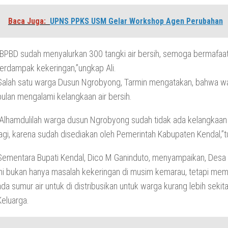
Baca Juga:
UPNS PPKS USM Gelar Workshop Agen Perubahan
“BPBD sudah menyalurkan 300 tangki air bersih, semoga bermafaa
terdampak kekeringan,”ungkap Ali.
Salah satu warga Dusun Ngrobyong, Tarmin mengatakan, bahwa w
bulan mengalami kelangkaan air bersih.
“Alhamdulilah warga dusun Ngrobyong sudah tidak ada kelangkaan 
lagi, karena sudah disediakan oleh Pemerintah Kabupaten Kendal,”t
Sementara Bupati Kendal, Dico M Ganinduto, menyampaikan, Des
ini bukan hanya masalah kekeringan di musim kemarau, tetapi me
ada sumur air untuk di distribusikan untuk warga kurang lebih sekit
Keluarga.