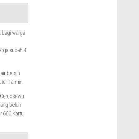
t bagi warga
arga sudah 4
air bersih
utur Tarmin.
a Curugsewu
mang belum
ar 600 Kartu