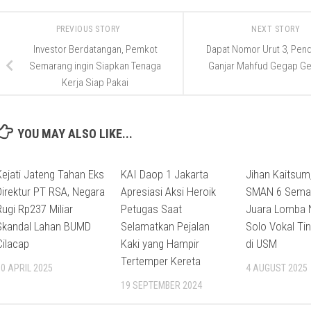
PREVIOUS STORY
NEXT STORY
Investor Berdatangan, Pemkot
Dapat Nomor Urut 3, Pen
Semarang ingin Siapkan Tenaga
Ganjar Mahfud Gegap G
Kerja Siap Pakai
YOU MAY ALSO LIKE...
Kejati Jateng Tahan Eks
KAI Daop 1 Jakarta
Jihan Kaitsum
Direktur PT RSA, Negara
Apresiasi Aksi Heroik
SMAN 6 Sema
Rugi Rp237 Miliar
Petugas Saat
Juara Lomba 
Skandal Lahan BUMD
Selamatkan Pejalan
Solo Vokal Ti
Cilacap
Kaki yang Hampir
di USM
Tertemper Kereta
30 APRIL 2025
4 AUGUST 2025
19 SEPTEMBER 2024