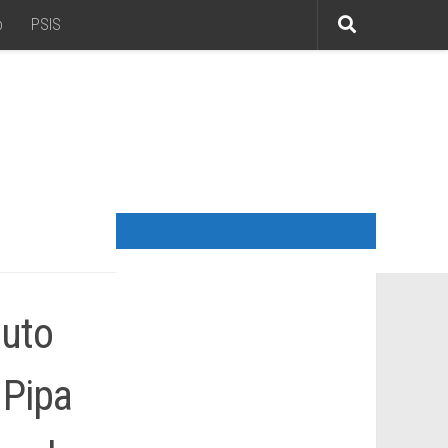
o
PSIS
duto
 Pipa