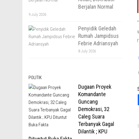
Berjalan Normal
9 July 2026
Penyidik Geledah
Rumah Jampidsus
Febrie Adriansyah
8 July 2026
POLITIK
Dugaan Proyek
Komandante
Guncang
Demokrasi, 32
Caleg Suara
Terbanyak Gagal
T
Dilantik ; KPU
Dituntut Buka Fakta