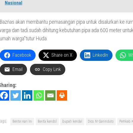
Nasional
“Baznas akan membantu pemasangan pipa untuk disalurkan ke ru
warga dan tadi sudah dihitung kebutuhan pipa ada 600 meter untu
rumah warga”tutur Huda.
Facebook
Share on X
LinkedIn
W
Email
Copy Link
Sharing:
ags:
Berita Hari Ini
Berita kendsl
bupati kendal
Dico M Ganinduto
Pemkab K