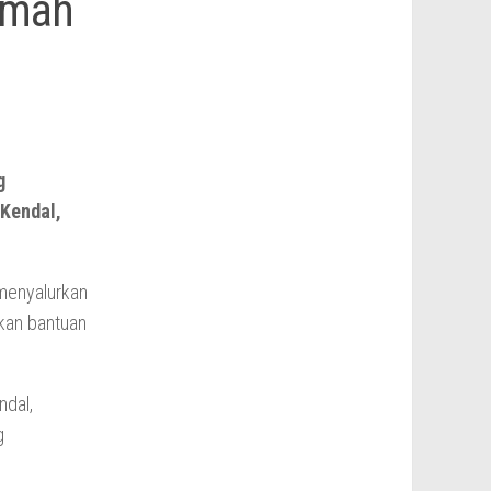
umah
g
 Kendal,
menyalurkan
kan bantuan
ndal,
g