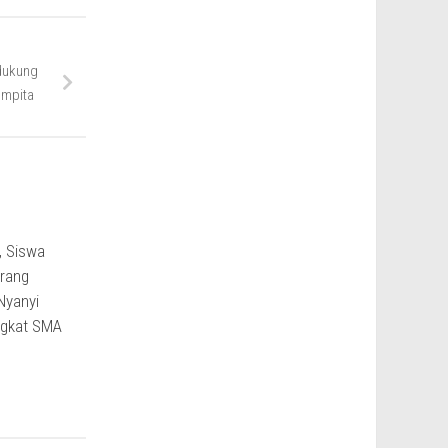
dukung
empita
, Siswa
rang
Nyanyi
ngkat SMA