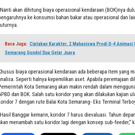
“Nanti akan dihitung biaya operasional kendaraan (BOK)nya dul
pengaruhnya ke konsumsi bahan bakar atau operasional dan lai
tuturnya.
Baca Juga:
Ciptakan Karakter, 2 Mahasiswa Prodi D-4 Animasi 
Semarang Gondol Dua Gelar Juara
Khusus biaya operasional kendaraan ada beberapa item yang m
analisa. Seperti halnya kepemilikan aset. Apabila peremajaan di
Pemerintah Kota Semarang akan makin rendah dalam menggun
APBD dan BOK. Salah satu koridor yang akan dilakukan kajian ul
koridor 7 dengan rute Balai Kota Semarang- Eks Terminal Terbo
“Hasil Banggar kemarin, koridor 7 harus dievaluasi. Tahun depa
akan menambah satu koridor lagi dengan konsep sub-feeder,” k