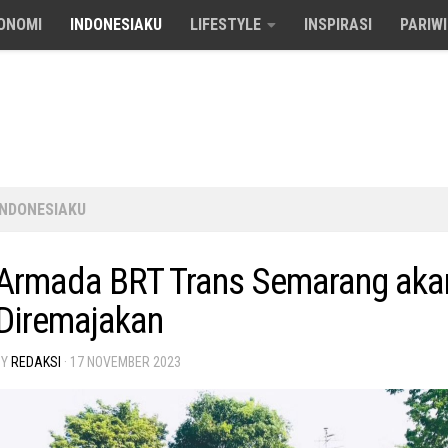
ONOMI
INDONESIAKU
LIFESTYLE
INSPIRASI
PARIW
INDONESIAKU
Armada BRT Trans Semarang aka
Diremajakan
BY
REDAKSI
·
17 NOVEMBER 2023