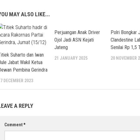
YOU MAY ALSO LIKE...
Perjuangan Anak Driver
Polri Bongkar 
Ojol Jadi ASN Kejati
Clandestine La
Jateng
Senilai Rp 1,5 T
Titiek Suharto dan Iwan
21 JANUARY 2025
20 NOVEMBER 2
Bule Jabat Wakil Ketua
Dewan Pembina Gerindra
17 DECEMBER 2023
LEAVE A REPLY
Comment
*