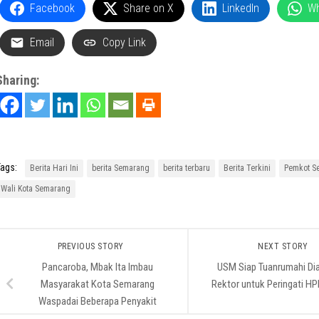
Facebook
Share on X
LinkedIn
W
Email
Copy Link
Sharing:
ags:
Berita Hari Ini
berita Semarang
berita terbaru
Berita Terkini
Pemkot S
Wali Kota Semarang
PREVIOUS STORY
NEXT STORY
Pancaroba, Mbak Ita Imbau
USM Siap Tuanrumahi Dia
Masyarakat Kota Semarang
Rektor untuk Peringati H
Waspadai Beberapa Penyakit