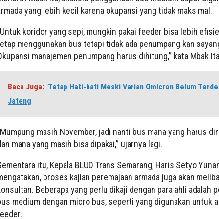
armada yang lebih kecil karena okupansi yang tidak maksimal.
“Untuk koridor yang sepi, mungkin pakai feeder bisa lebih efisie
tetap menggunakan bus tetapi tidak ada penumpang kan sayang
Okupansi manajemen penumpang harus dihitung,” kata Mbak Ita
Baca Juga:
Tetap Hati-hati Meski Varian Omicron Belum Terdet
Jateng
“Mumpung masih November, jadi nanti bus mana yang harus di
dan mana yang masih bisa dipakai,” ujarnya lagi.
Sementara itu, Kepala BLUD Trans Semarang, Haris Setyo Yuna
mengatakan, proses kajian peremajaan armada juga akan melib
konsultan. Beberapa yang perlu dikaji dengan para ahli adalah 
bus medium dengan micro bus, seperti yang digunakan untuk 
feeder.