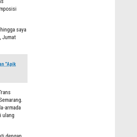
ns
omposisi
sehingga saya
g, Jumat
n "Apik
Trans
 Semarang.
da-armada
i ulang
nti dengan