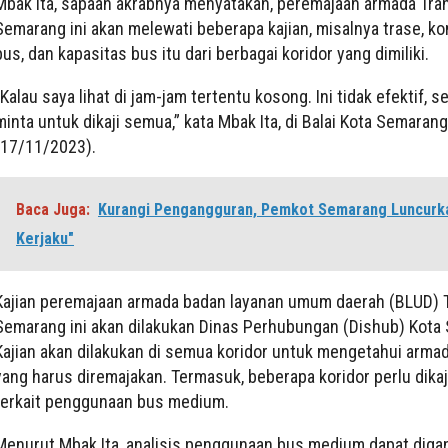
Mbak Ita, sapaan akrabnya menyatakan, peremajaan armada Tra
Semarang ini akan melewati beberapa kajian, misalnya trase, k
bus, dan kapasitas bus itu dari berbagai koridor yang dimiliki.
“Kalau saya lihat di jam-jam tertentu kosong. Ini tidak efektif, 
minta untuk dikaji semua,” kata Mbak Ita, di Balai Kota Semaran
(17/11/2023).
Baca Juga:
Kurangi Pengangguran, Pemkot Semarang Luncurka
Kerjaku"
Kajian peremajaan armada badan layanan umum daerah (BLUD) 
Semarang ini akan dilakukan Dinas Perhubungan (Dishub) Kota
Kajian akan dilakukan di semua koridor untuk mengetahui arma
yang harus diremajakan. Termasuk, beberapa koridor perlu dikaj
terkait penggunaan bus medium.
Menurut Mbak Ita, analisis penggunaan bus medium dapat diga