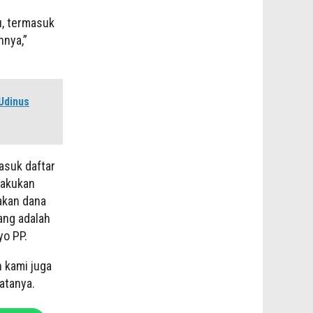
u, termasuk
nnya,”
Udinus
asuk daftar
lakukan
akan dana
ang adalah
yo PP.
n kami juga
atanya.