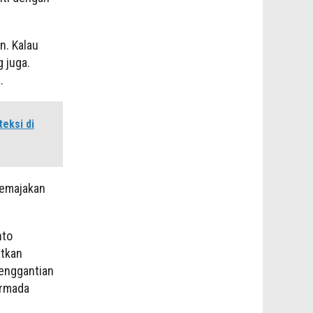
n. Kalau
 juga.
.
eksi di
remajakan
nto
atkan
penggantian
armada