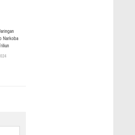
Jaringan
b Narkoba
riliun
024