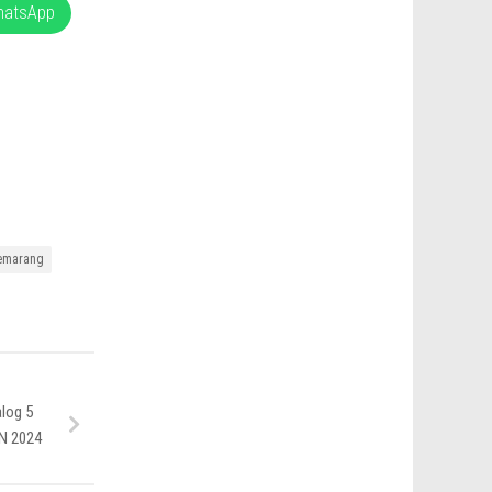
hatsApp
emarang
log 5
PN 2024