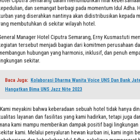
Hotel Ciputra Semarang dalam menumbuhkan nilai kebersamaa
kepedulian, dan semangat berbagi pada momentum Idul Adha.
kurban yang diserahkan nantinya akan didistribusikan kepada 
yang membutuhkan di sekitar wilayah hotel.
General Manager Hotel Ciputra Semarang, Erny Kusmastuti me
kegiatan tersebut menjadi bagian dari komitmen perusahaan d
membangun hubungan yang harmonis, inklusif, dan penuh empa
lingkungan sekitar.
Baca Juga:
Kolaborasi Dharma Wanita Voice UNS Dan Bank Jat
Hangatkan Bima UNS Jazz Nite 2023
“Kami meyakini bahwa keberadaan sebuah hotel tidak hanya dinil
kualitas layanan dan fasilitas yang kami hadirkan, tetapi juga da
mana kami mampu memberikan dampak positif bagi lingkungan s
sekitar kami. Melalui penyaluran hewan kurban ini, kami ingin b