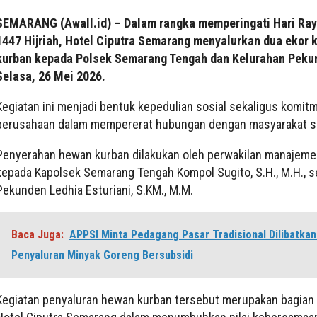
SEMARANG (Awall.id) – Dalam rangka memperingati Hari Ray
1447 Hijriah, Hotel Ciputra Semarang menyalurkan dua ekor
kurban kepada Polsek Semarang Tengah dan Kelurahan Peku
Selasa, 26 Mei 2026.
Kegiatan ini menjadi bentuk kepedulian sosial sekaligus komit
perusahaan dalam mempererat hubungan dengan masyarakat se
Penyerahan hewan kurban dilakukan oleh perwakilan manajeme
kepada Kapolsek Semarang Tengah Kompol Sugito, S.H., M.H., s
Pekunden Ledhia Esturiani, S.KM., M.M.
Baca Juga:
APPSI Minta Pedagang Pasar Tradisional Dilibatka
Penyaluran Minyak Goreng Bersubsidi
Kegiatan penyaluran hewan kurban tersebut merupakan bagian 