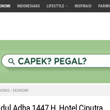
ONOMI
INDONESIAKU
LIFESTYLE
INSPIRASI
PARIW
BISNIS
/
EKONOMI
Idul Adha 1447 H, Hotel Ciputra