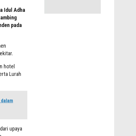
a Idul Adha
 kambing
nden pada
men
kitar.
n hotel
erta Lurah
n dalam
dari upaya