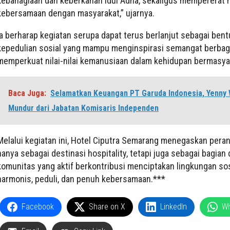
kebahagiaan dan keberkahan Idul Adha, sekaligus mempererat
kebersamaan dengan masyarakat,” ujarnya.
Ia berharap kegiatan serupa dapat terus berlanjut sebagai bent
kepedulian sosial yang mampu menginspirasi semangat berbag
memperkuat nilai-nilai kemanusiaan dalam kehidupan bermasya
Baca Juga:
Selamatkan Keuangan PT Garuda Indonesia, Yenny 
Mundur dari Jabatan Komisaris Independen
Melalui kegiatan ini, Hotel Ciputra Semarang menegaskan peran
hanya sebagai destinasi hospitality, tetapi juga sebagai bagian 
komunitas yang aktif berkontribusi menciptakan lingkungan sos
harmonis, peduli, dan penuh kebersamaan.***
Facebook
Share on X
LinkedIn
W