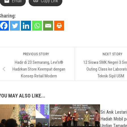
Email
Copy Link
Sharing:
PREVIOUS STORY
NEXT STORY
Hadir di 23 Semarang, Levi’s®
12 Siswa SMK Negeri 3 S
Hadirkan Store Keempat dengan
Outing Class ke Laborat
Konsep Retail Modern
Teknik Sipil USM
YOU MAY ALSO LIKE...
Sri Anik Lestar
Hadiah Mobil p
Undian Tamad