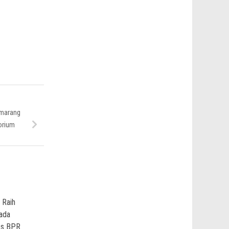
emarang
orium
i Raih
ada
es BPR