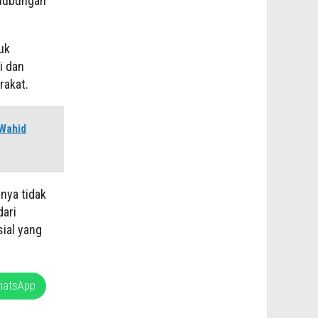
 hubungan
uk
i dan
rakat.
Wahid
nya tidak
dari
ial yang
hatsApp