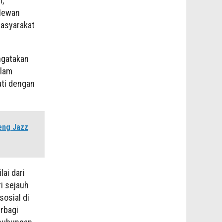
n,
 Hewan
masyarakat
ngatakan
alam
ti dengan
eng Jazz
ai dari
ri sejauh
osial di
erbagi