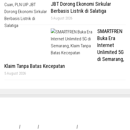
JBT Dorong Ekonomi Sirkular
Berbasis Listrik di Salatiga
5 August 2026
SMARTFREN
Buka Era
Internet
Unlimited 5G
di Semarang,
Klaim Tanpa Batas Kecepatan
5 August 2026
Redaksi
|
Info Iklan
|
Pedoman Media Siber
|
Penafian & Kebijakan Privasi