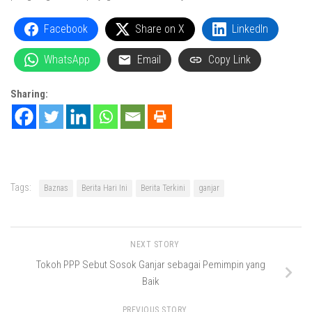
Facebook
Share on X
LinkedIn
WhatsApp
Email
Copy Link
Sharing:
Tags:
Baznas
Berita Hari Ini
Berita Terkini
ganjar
NEXT STORY
Tokoh PPP Sebut Sosok Ganjar sebagai Pemimpin yang
Baik
PREVIOUS STORY