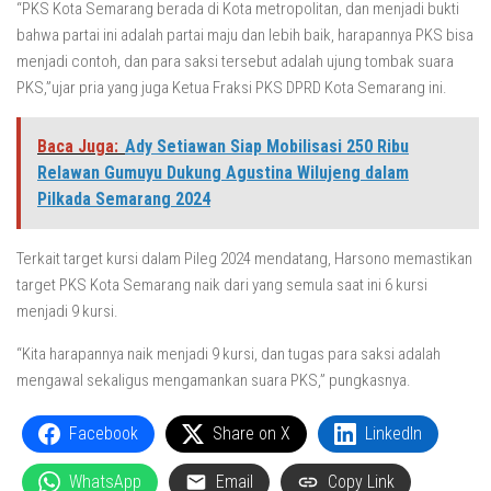
“PKS Kota Semarang berada di Kota metropolitan, dan menjadi bukti
bahwa partai ini adalah partai maju dan lebih baik, harapannya PKS bisa
menjadi contoh, dan para saksi tersebut adalah ujung tombak suara
PKS,”ujar pria yang juga Ketua Fraksi PKS DPRD Kota Semarang ini.
Baca Juga:
Ady Setiawan Siap Mobilisasi 250 Ribu
Relawan Gumuyu Dukung Agustina Wilujeng dalam
Pilkada Semarang 2024
Terkait target kursi dalam Pileg 2024 mendatang, Harsono memastikan
target PKS Kota Semarang naik dari yang semula saat ini 6 kursi
menjadi 9 kursi.
“Kita harapannya naik menjadi 9 kursi, dan tugas para saksi adalah
mengawal sekaligus mengamankan suara PKS,” pungkasnya.
Facebook
Share on X
LinkedIn
WhatsApp
Email
Copy Link