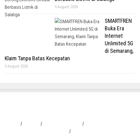
5 August 2026
SMARTFREN
Buka Era
Internet
Unlimited 5G
di Semarang,
Klaim Tanpa Batas Kecepatan
5 August 2026
Redaksi
|
Info Iklan
|
Pedoman Media Siber
|
Penafian & Kebijakan Privasi
|