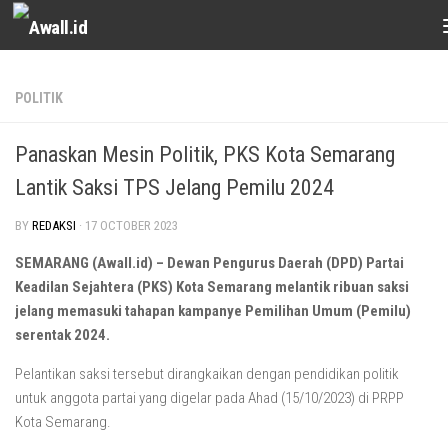
Skip to content
POLITIK
Panaskan Mesin Politik, PKS Kota Semarang
Lantik Saksi TPS Jelang Pemilu 2024
BY
REDAKSI
·
17 OCTOBER 2023
SEMARANG (Awall.id) – Dewan Pengurus Daerah (DPD) Partai
Keadilan Sejahtera (PKS) Kota Semarang melantik ribuan saksi
jelang memasuki tahapan kampanye Pemilihan Umum (Pemilu)
serentak 2024.
Pelantikan saksi tersebut dirangkaikan dengan pendidikan politik
untuk anggota partai yang digelar pada Ahad (15/10/2023) di PRPP
Kota Semarang.