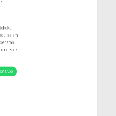
uk
ilakukan
ncul selam
ebenaran
s mengecek
hatsApp