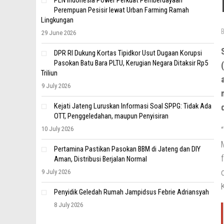
PLN Indonesia Power Perkuat Pemberdayaan
Perempuan Pesisir lewat Urban Farming Ramah
Lingkungan
29 June 2026
DPR RI Dukung Kortas Tipidkor Usut Dugaan Korupsi
Pasokan Batu Bara PLTU, Kerugian Negara Ditaksir Rp5
Triliun
9 July 2026
Kejati Jateng Luruskan Informasi Soal SPPG: Tidak Ada
OTT, Penggeledahan, maupun Penyisiran
10 July 2026
Pertamina Pastikan Pasokan BBM di Jateng dan DIY
Aman, Distribusi Berjalan Normal
9 July 2026
Penyidik Geledah Rumah Jampidsus Febrie Adriansyah
8 July 2026