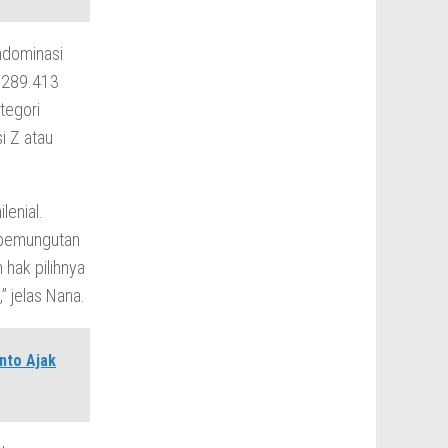
ndominasi
8.289.413
tegori
i Z atau
enial.
 pemungutan
hak pilihnya
” jelas Nana.
nto Ajak