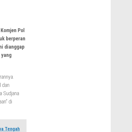
 Komjen Pol
uk berperan
ni dianggap
 yang
rannya.
l dan
na Sudjana
an” di
awa Tengah