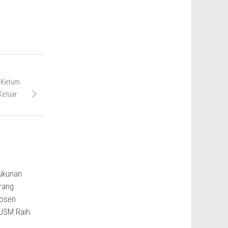
n Ketum
 Keluar
rukunan
rang
Dosen
USM Raih