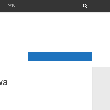
o
PSIS
wa