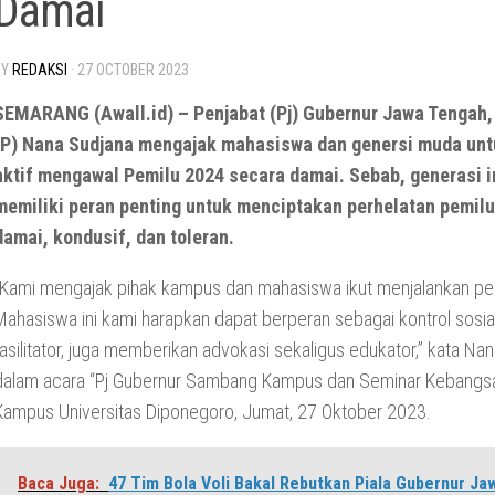
Damai
BY
REDAKSI
·
27 OCTOBER 2023
SEMARANG (Awall.id) – Penjabat (Pj) Gubernur Jawa Tengah,
(P) Nana Sudjana mengajak mahasiswa dan genersi muda unt
aktif mengawal Pemilu 2024 secara damai. Sebab, generasi i
memiliki peran penting untuk menciptakan perhelatan pemilu
damai, kondusif, dan toleran.
“Kami mengajak pihak kampus dan mahasiswa ikut menjalankan pe
Mahasiswa ini kami harapkan dapat berperan sebagai kontrol sosia
fasilitator, juga memberikan advokasi sekaligus edukator,” kata Na
dalam acara “Pj Gubernur Sambang Kampus dan Seminar Kebangsa
Kampus Universitas Diponegoro, Jumat, 27 Oktober 2023.
Baca Juga:
47 Tim Bola Voli Bakal Rebutkan Piala Gubernur J