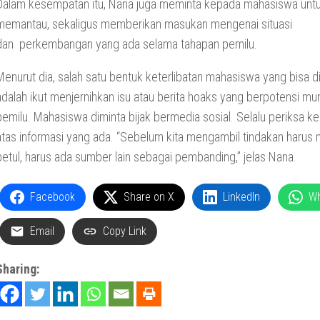
Dalam kesempatan itu, Nana juga meminta kepada mahasiswa unt
memantau, sekaligus memberikan masukan mengenai situasi
dan perkembangan yang ada selama tahapan pemilu.
Menurut dia, salah satu bentuk keterlibatan mahasiswa yang bisa d
adalah ikut menjernihkan isu atau berita hoaks yang berpotensi mu
pemilu. Mahasiswa diminta bijak bermedia sosial. Selalu periksa k
atas informasi yang ada. “Sebelum kita mengambil tindakan haru
betul, harus ada sumber lain sebagai pembanding,” jelas Nana.
Facebook
Share on X
LinkedIn
W
Email
Copy Link
Sharing: