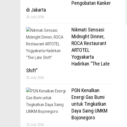
Pengobatan Kanker
di Jakarta
26 July 2026
Nikmati Sensasi
Midnight Dinner,
ROCA Restaurant
ARTOTEL
Yogyakarta
Hadirkan “The Late
Shift”
25 July 2026
PGN Kenalkan
Energi Gas Bumi
untuk Tingkatkan
Daya Saing UMKM
Bojonegoro
23 July 2026