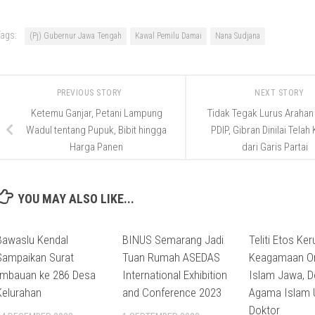
ags:
(Pj) Gubernur Jawa Tengah
Kawal Pemilu Damai
Nana Sudjana
PREVIOUS STORY
NEXT STORY
Ketemu Ganjar, Petani Lampung
Tidak Tegak Lurus Araha
Wadul tentang Pupuk, Bibit hingga
PDIP, Gibran Dinilai Telah
Harga Panen
dari Garis Partai
YOU MAY ALSO LIKE...
Bawaslu Kendal
BINUS Semarang Jadi
Teliti Etos Ke
Sampaikan Surat
Tuan Rumah ASEDAS
Keagamaan O
Imbauan ke 286 Desa
International Exhibition
Islam Jawa, 
Kelurahan
and Conference 2023
Agama Islam 
Doktor