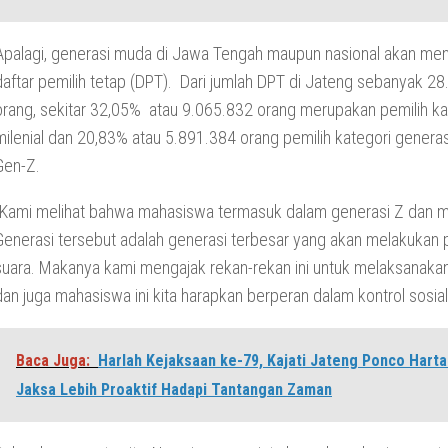
Apalagi, generasi muda di Jawa Tengah maupun nasional akan me
daftar pemilih tetap (DPT). Dari jumlah DPT di Jateng sebanyak 2
orang, sekitar 32,05% atau 9.065.832 orang merupakan pemilih ka
milenial dan 20,83% atau 5.891.384 orang pemilih kategori generas
Gen-Z.
“Kami melihat bahwa mahasiswa termasuk dalam generasi Z dan mil
Generasi tersebut adalah generasi terbesar yang akan melakukan
suara. Makanya kami mengajak rekan-rekan ini untuk melaksanakan 
dan juga mahasiswa ini kita harapkan berperan dalam kontrol sosial,
Baca Juga:
Harlah Kejaksaan ke-79, Kajati Jateng Ponco Harta
Jaksa Lebih Proaktif Hadapi Tantangan Zaman