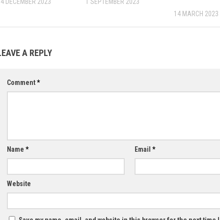
14 DECEMBER 2023
1 SEPTEMBER 2023
14 MARCH 2023
LEAVE A REPLY
Comment
*
Name
*
Email
*
Website
Save my name, email, and website in this browser for the next time