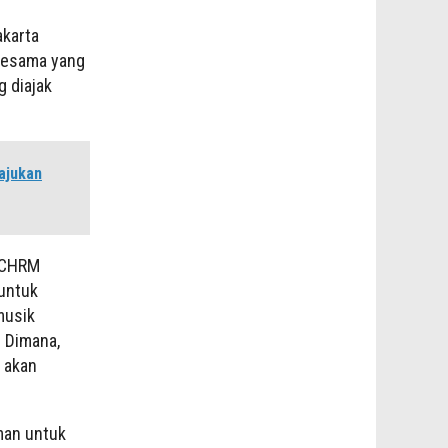
akarta
 sesama yang
 diajak
ajukan
, CHRM
 untuk
musik
. Dimana,
i akan
man untuk