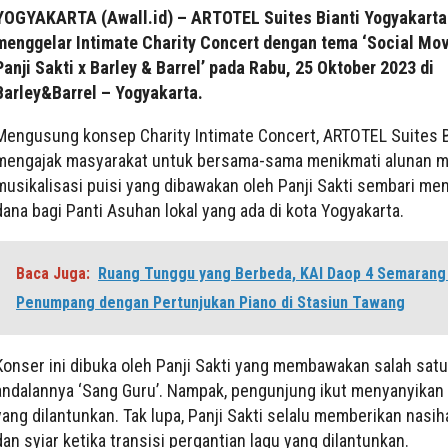
YOGYAKARTA (Awall.id) – ARTOTEL Suites Bianti Yogyakart
menggelar Intimate Charity Concert dengan tema ‘Social Mo
Panji Sakti x Barley & Barrel’ pada Rabu, 25 Oktober 2023 di
Barley&Barrel – Yogyakarta.
Mengusung konsep Charity Intimate Concert, ARTOTEL Suites B
mengajak masyarakat untuk bersama-sama menikmati alunan m
musikalisasi puisi yang dibawakan oleh Panji Sakti sembari me
dana bagi Panti Asuhan lokal yang ada di kota Yogyakarta.
Baca Juga:
Ruang Tunggu yang Berbeda, KAI Daop 4 Semarang
Penumpang dengan Pertunjukan Piano di Stasiun Tawang
Konser ini dibuka oleh Panji Sakti yang membawakan salah satu
andalannya ‘Sang Guru’. Nampak, pengunjung ikut menyanyikan s
yang dilantunkan. Tak lupa, Panji Sakti selalu memberikan nasih
dan syiar ketika transisi pergantian lagu yang dilantunkan.