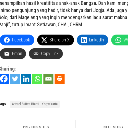
menampilkan hasil kreatifitas anak-anak Bangsa. Dan kami men
animo pengunjung yang hadir, tidak hanya dari Jogja. Ada juga y
Solo, dari Magelang yang ingin mendengarkan lagu sarat makna
Panji”, tutup Imant Setiawan, CHA., CHRM.
Facebook
Share on X
LinkedIn
W
Email
Copy Link
Sharing:
ags:
Artotel Suites Bianti - Yogyakarta
PREVIOUS STORY
NEXT STORY