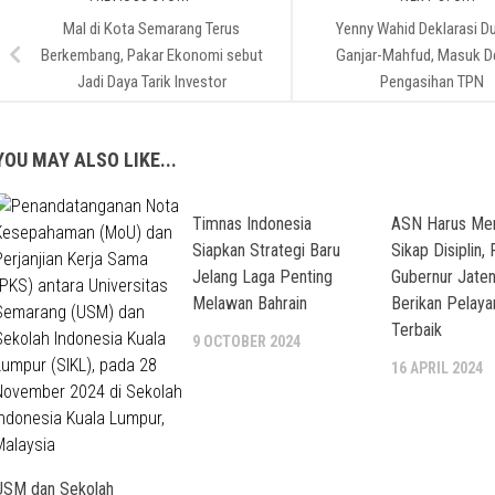
Mal di Kota Semarang Terus
Yenny Wahid Deklarasi D
Berkembang, Pakar Ekonomi sebut
Ganjar-Mahfud, Masuk 
Jadi Daya Tarik Investor
Pengasihan TPN
YOU MAY ALSO LIKE...
Timnas Indonesia
ASN Harus Mem
Siapkan Strategi Baru
Sikap Disiplin, 
Jelang Laga Penting
Gubernur Jaten
Melawan Bahrain
Berikan Pelaya
Terbaik
9 OCTOBER 2024
16 APRIL 2024
USM dan Sekolah