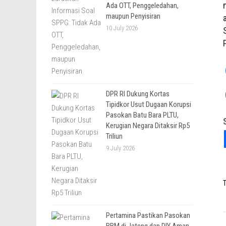
Ada OTT, Penggeledahan,
maupun Penyisiran
10 July 2026
DPR RI Dukung Kortas
Tipidkor Usut Dugaan Korupsi
Pasokan Batu Bara PLTU,
Kerugian Negara Ditaksir Rp5
Triliun
9 July 2026
T
Pertamina Pastikan Pasokan
BBM di Jateng dan DIY Aman,