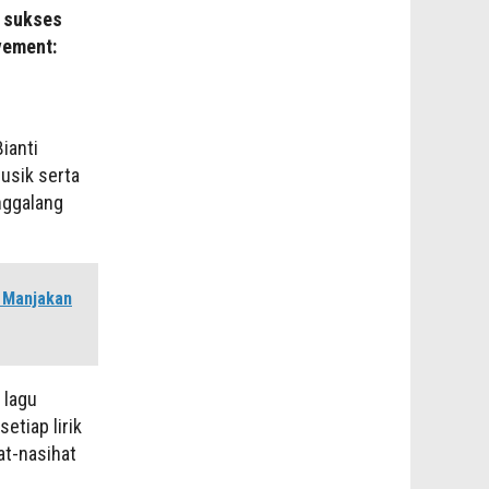
a sukses
vement:
ianti
usik serta
nggalang
 Manjakan
 lagu
etiap lirik
at-nasihat