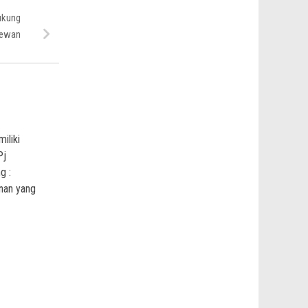
ukung
Dewan
iliki
Pj
g :
nan yang