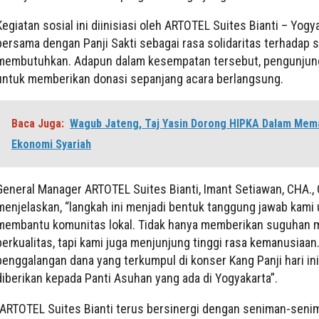
Kegiatan sosial ini diinisiasi oleh ARTOTEL Suites Bianti – Yogy
bersama dengan Panji Sakti sebagai rasa solidaritas terhadap
membutuhkan. Adapun dalam kesempatan tersebut, pengunjung
untuk memberikan donasi sepanjang acara berlangsung.
Baca Juga:
Wagub Jateng, Taj Yasin Dorong HIPKA Dalam Mem
Ekonomi Syariah
General Manager ARTOTEL Suites Bianti, Imant Setiawan, CHA.
menjelaskan, “langkah ini menjadi bentuk tanggung jawab kami
membantu komunitas lokal. Tidak hanya memberikan suguhan 
berkualitas, tapi kami juga menjunjung tinggi rasa kemanusiaan
penggalangan dana yang terkumpul di konser Kang Panji hari in
diberikan kepada Panti Asuhan yang ada di Yogyakarta”.
“ARTOTEL Suites Bianti terus bersinergi dengan seniman-seni