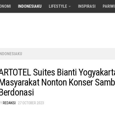
ONOMI
INDONESIAKU
LIFESTYLE
INSPIRASI
PARIW
INDONESIAKU
ARTOTEL Suites Bianti Yogyakart
Masyarakat Nonton Konser Samb
Berdonasi
BY
REDAKSI
·
27 OCTOBER 2023