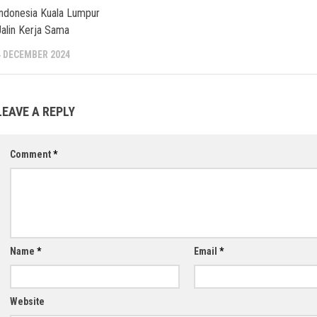
Indonesia Kuala Lumpur
Jalin Kerja Sama
4 DECEMBER 2024
LEAVE A REPLY
Comment
*
Name
*
Email
*
Website