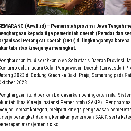
SEMARANG (Awall.id) – Pemerintah provinsi Jawa Tengah m
penghargaan kepada tiga pemerintah daerah (Pemda) dan se
Organisasi Perangkat Daerah (OPD) di lingkungannya karena
akuntabilitas kinerjanya meningkat.
Penghargaan itu diserahkan oleh Sekretaris Daerah Provinsi Ja
Sumarno dalam acara Gelar Pengawasan Daerah (Larwasda ) Pr
Jateng 2023 di Gedung Gradhika Bakti Praja, Semarang pada Ra
Oktober 2023.
Penghargaan itu diberikan berdasarkan peningkatan nilai Siste
Akuntabilitas Kinerja Instansi Pemerintah (SAKIP). Penghargaan
menjadi empat kategori, meliputi kinerja pengawasan pemerint
kinerja perangkat daerah, kenaikan penerapan SAKIP, serta kate
penerapan manajemen risiko.