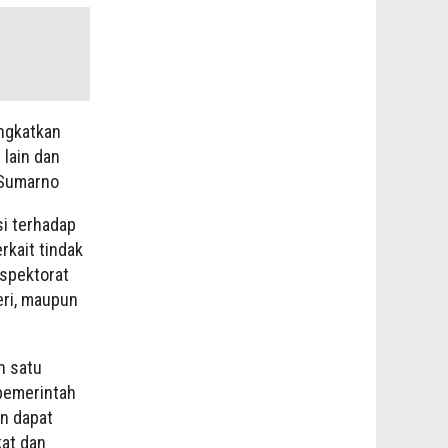
ngkatkan
 lain dan
 Sumarno
si terhadap
kait tindak
nspektorat
eri, maupun
h satu
 pemerintah
an dapat
at dan