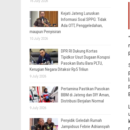
16 July 2026
Kejati Jateng Luruskan
Informasi Soal SPPG: Tidak
Ada OTT, Penggeledahan,
maupun Penyisiran
10 July 2026
DPR RI Dukung Kortas
Tipidkor Usut Dugaan Korupsi
Pasokan Batu Bara PLTU,
Kerugian Negara Ditaksir Rp5 Triliun
9 July 2026
Pertamina Pastikan Pasokan
BBM di Jateng dan DIY Aman,
Distribusi Berjalan Normal
9 July 2026
Penyidik Geledah Rumah
Jampidsus Febrie Adriansyah