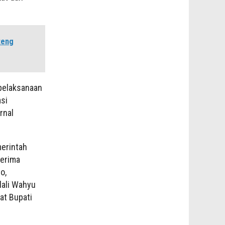
teng
 pelaksanaan
asi
rnal
merintah
terima
o,
lali Wahyu
at Bupati