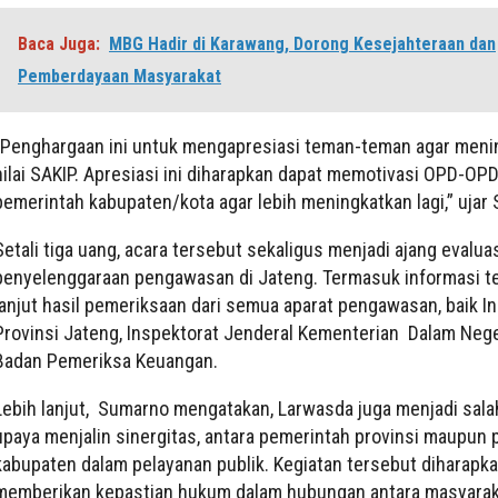
Baca Juga:
MBG Hadir di Karawang, Dorong Kesejahteraan dan
Pemberdayaan Masyarakat
“Penghargaan ini untuk mengapresiasi teman-teman agar meni
nilai SAKIP. Apresiasi ini diharapkan dapat memotivasi OPD-OPD
pemerintah kabupaten/kota agar lebih meningkatkan lagi,” ujar
Setali tiga uang, acara tersebut sekaligus menjadi ajang evalua
penyelenggaraan pengawasan di Jateng. Termasuk informasi ter
lanjut hasil pemeriksaan dari semua aparat pengawasan, baik I
Provinsi Jateng, Inspektorat Jenderal Kementerian Dalam Neg
Badan Pemeriksa Keuangan.
Lebih lanjut, Sumarno mengatakan, Larwasda juga menjadi sala
upaya menjalin sinergitas, antara pemerintah provinsi maupun
kabupaten dalam pelayanan publik. Kegiatan tersebut diharapk
memberikan kepastian hukum dalam hubungan antara masyarak