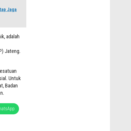
tap Jaga
ik, adalah
) Jateng.
Kesatuan
ial. Untuk
at, Badan
n.
hatsApp