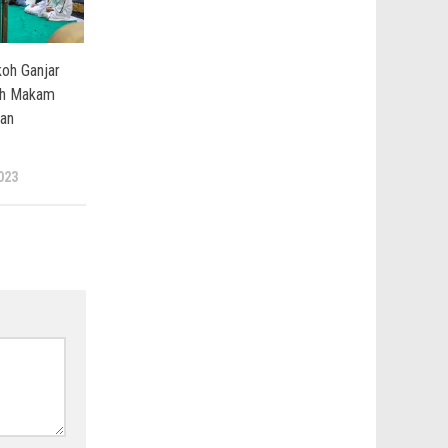
oh Ganjar
rah Makam
man
023