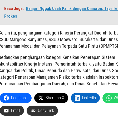
Baca Juga:
Ganjar: Nggak Usah Panik dengan Omicron, Tapi Te
Prokes
Selain itu, penghargaan kategori Kinerja Perangkat Daerah terba
RSUD Margono Banyumas, RSUD Moewardi Surakarta, dan Dinas
Penanaman Modal dan Pelayanan Terpadu Satu Pintu (DPMPTSP
Sedangkan penghargaan kategori Kenaikan Penerapan Sistem
Akuntabilitas Kinerja Instansi Pemerintah terbaik, yaitu Badan 
Bangsa dan Politik, Dinas Pemuda dan Pariwisata, dan Dinas Sos
kategori Penerapan Manajemen Risiko terbaik adalah Inspektor
Perencanaan Pembangunan Daerah, dan Dinas Kesehatan Hewa
Facebook
Share on X
LinkedIn
W
Email
Copy Link