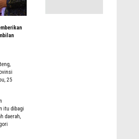
emberikan
mbilan
teng,
ovinsi
bu, 25
m
 itu dibagi
ah daerah,
gori