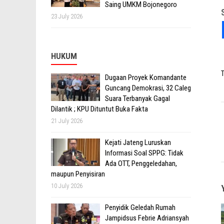
Saing UMKM Bojonegoro
23 July 2026
HUKUM
T
Dugaan Proyek Komandante
Guncang Demokrasi, 32 Caleg
Suara Terbanyak Gagal
Dilantik ; KPU Dituntut Buka Fakta
21 July 2026
Kejati Jateng Luruskan
Informasi Soal SPPG: Tidak
Ada OTT, Penggeledahan,
maupun Penyisiran
10 July 2026
Penyidik Geledah Rumah
Jampidsus Febrie Adriansyah