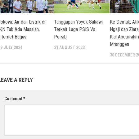
okowi: Air dan Listrik di
Tanggapan Yoyok Sukawi
Ke Demak, Atik
IKN Tak Ada Masalah,
Terkait Laga PSIS Vs
Ngaji dan Zia
Internet Bagus
Persib
Kiai Abdurrah
Mranggen
29 JULY 2024
21 AUGUST 2023
30 DECEMBER 2
LEAVE A REPLY
Comment
*