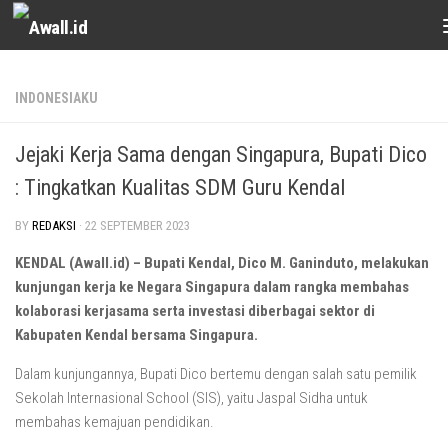
Skip to content
INDONESIAKU
Jejaki Kerja Sama dengan Singapura, Bupati Dico
: Tingkatkan Kualitas SDM Guru Kendal
BY
REDAKSI
·
22 SEPTEMBER 2023
KENDAL (Awall.id) – Bupati Kendal, Dico M. Ganinduto, melakukan
kunjungan kerja ke Negara Singapura dalam rangka membahas
kolaborasi kerjasama serta investasi diberbagai sektor di
Kabupaten Kendal bersama Singapura.
Dalam kunjungannya, Bupati Dico bertemu dengan salah satu pemilik
Sekolah Internasional School (SIS), yaitu Jaspal Sidha untuk
membahas kemajuan pendidikan.