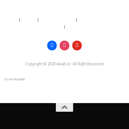
Redaksi
|
Info Iklan
|
Pedoman Media Siber
|
Penafian & Kebijakan Privasi
|
Copyright © 2024 Awall.id - All Right Reserved
Tulisan Peradaban