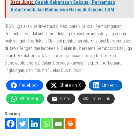
Baca Juga:
Cegah Kekerasan Seksual, Pertemuan
Antartendik dan Mahasiswa Harus di Kampus USM
“PSA juga akan berinvestasi di Kabupaten Kendal. Pembangunan
Pelabuhan Kendal untuk mendukung ekosistem industri yang sudah
baik sangat diperlukan. Menjadi pelabuhan internasional baru yang ada
di Jawa Tengah dan Indonesia. Selain itu, bersama Sembcorp kita juga
akan berkolaborasi dalam hal penggunaan energy terbarukan
(renewable energy) dalam berbagai kawasan seperti perkotaan,
lingkungan, dan industri.” Jelas Bupati Dico.
Facebook
Share on X
LinkedIn
WhatsApp
Email
Copy Link
Sharing: