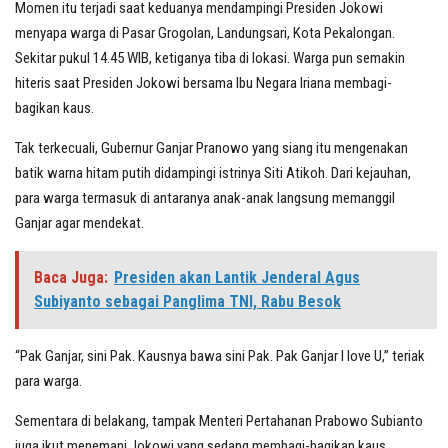
Momen itu terjadi saat keduanya mendampingi Presiden Jokowi
menyapa warga di Pasar Grogolan, Landungsari, Kota Pekalongan.
Sekitar pukul 14.45 WIB, ketiganya tiba di lokasi. Warga pun semakin
hiteris saat Presiden Jokowi bersama Ibu Negara Iriana membagi-
bagikan kaus.
Tak terkecuali, Gubernur Ganjar Pranowo yang siang itu mengenakan
batik warna hitam putih didampingi istrinya Siti Atikoh. Dari kejauhan,
para warga termasuk di antaranya anak-anak langsung memanggil
Ganjar agar mendekat.
Baca Juga:
Presiden akan Lantik Jenderal Agus
Subiyanto sebagai Panglima TNI, Rabu Besok
“Pak Ganjar, sini Pak. Kausnya bawa sini Pak. Pak Ganjar I love U,” teriak
para warga.
Sementara di belakang, tampak Menteri Pertahanan Prabowo Subianto
juga ikut menemani Jokowi yang sedang membagi-bagikan kaus.