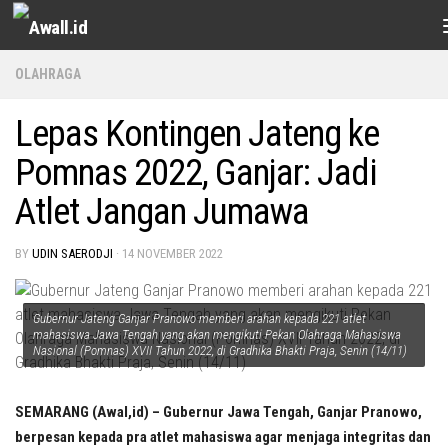
Skip to content
OLAHRAGA
Lepas Kontingen Jateng ke
Pomnas 2022, Ganjar: Jadi
Atlet Jangan Jumawa
BY
UDIN SAERODJI
·
14 NOVEMBER 2022
Gubernur Jateng Ganjar Pranowo memberi arahan kepada 221 atlet
mahasiswa Jawa Tengah yang akan mengikuti Pekan Olahraga Mahasiswa
Nasional (Pomnas) XVII Tahun 2022, di Gradhika Bhakti Praja, Senin (14/11)
SEMARANG (Awal,id) –
Gubernur Jawa Tengah, Ganjar Pranowo,
berpesan kepada pra atlet mahasiswa agar menjaga integritas dan