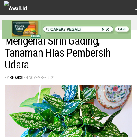
Skip to content
HIBURAN
/
LIFESTYLE
Mengenal Sirih Gading,
Tanaman Hias Pembersih
Udara
BY
REDAKSI
·
4 NOVEMBER 2021