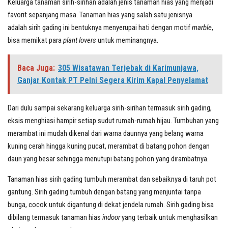
Keluarga tanaman sirih-sirihan adalah jenis tanaman hias yang menjadi
favorit sepanjang masa. Tanaman hias yang salah satu jenisnya
adalah sirih gading ini bentuknya menyerupai hati dengan motif
marble
,
bisa memikat para
plant lovers
untuk meminangnya.
Baca Juga:
305 Wisatawan Terjebak di Karimunjawa,
Ganjar Kontak PT Pelni Segera Kirim Kapal Penyelamat
Dari dulu sampai sekarang keluarga sirih-sirihan termasuk sirih gading,
eksis menghiasi hampir setiap sudut rumah-rumah hijau. Tumbuhan yang
merambat ini mudah dikenal dari warna daunnya yang belang warna
kuning cerah hingga kuning pucat, merambat di batang pohon dengan
daun yang besar sehingga menutupi batang pohon yang dirambatnya.
Tanaman hias sirih gading tumbuh merambat dan sebaiknya di taruh pot
gantung. Sirih gading tumbuh dengan batang yang menjuntai tanpa
bunga, cocok untuk digantung di dekat jendela rumah. Sirih gading bisa
dibilang termasuk tanaman hias
indoor
yang terbaik untuk menghasilkan