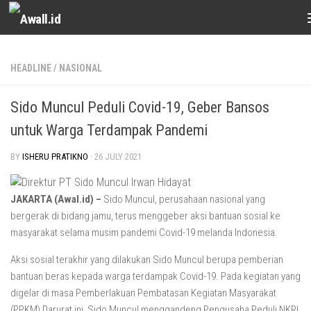
Skip to content
HEADLINE
/
NASIONAL
Sido Muncul Peduli Covid-19, Geber Bansos
untuk Warga Terdampak Pandemi
BY
ISHERU PRATIKNO
·
26 JULY 2021
JAKARTA (Awal.id) –
Sido Muncul, perusahaan nasional yang
bergerak di bidang jamu, terus menggeber aksi bantuan sosial ke
masyarakat selama musim pandemi Covid-19 melanda Indonesia.
Aksi sosial terakhir yang dilakukan Sido Muncul berupa pemberian
bantuan beras kepada warga terdampak Covid-19. Pada kegiatan yang
digelar di masa Pemberlakuan Pembatasan Kegiatan Masyarakat
(PPKM) Darurat ini, Sido Muncul menggandeng Pengusaha Peduli NKRI,