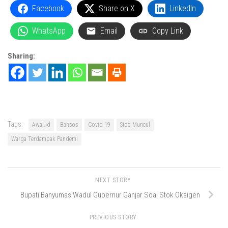
Facebook
Share on X
LinkedIn
WhatsApp
Email
Copy Link
Sharing:
Tags:
Awal.id
Bansos
Covid 19
Sido Muncul
Warga Terdampak Pandemi
NEXT STORY
Bupati Banyumas Wadul Gubernur Ganjar Soal Stok Oksigen
PREVIOUS STORY