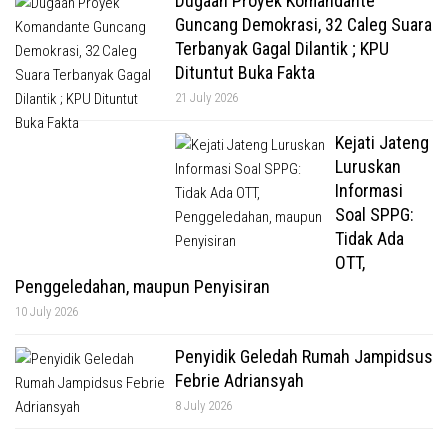
Dugaan Proyek Komandante
Guncang Demokrasi, 32 Caleg Suara
Terbanyak Gagal Dilantik ; KPU
Dituntut Buka Fakta
21 July 2026
Kejati Jateng
Luruskan
Informasi
Soal SPPG:
Tidak Ada
OTT,
Penggeledahan, maupun Penyisiran
10 July 2026
Penyidik Geledah Rumah Jampidsus
Febrie Adriansyah
8 July 2026