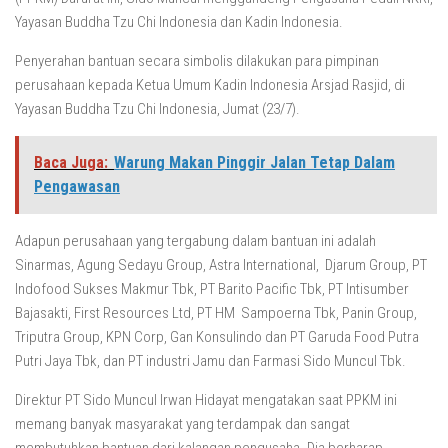
Yayasan Buddha Tzu Chi Indonesia dan Kadin Indonesia.
Penyerahan bantuan secara simbolis dilakukan para pimpinan
perusahaan kepada Ketua Umum Kadin Indonesia Arsjad Rasjid, di
Yayasan Buddha Tzu Chi Indonesia, Jumat (23/7).
Baca Juga:
Warung Makan Pinggir Jalan Tetap Dalam
Pengawasan
Adapun perusahaan yang tergabung dalam bantuan ini adalah
Sinarmas, Agung Sedayu Group, Astra International, Djarum Group, PT
Indofood Sukses Makmur Tbk, PT Barito Pacific Tbk, PT Intisumber
Bajasakti, First Resources Ltd, PT HM Sampoerna Tbk, Panin Group,
Triputra Group, KPN Corp, Gan Konsulindo dan PT Garuda Food Putra
Putri Jaya Tbk, dan PT industri Jamu dan Farmasi Sido Muncul Tbk.
Direktur PT Sido Muncul Irwan Hidayat mengatakan saat PPKM ini
memang banyak masyarakat yang terdampak dan sangat