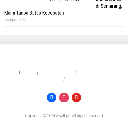
di Semarang,
Klaim Tanpa Batas Kecepatan
5 August 2026
Redaksi
|
Info Iklan
|
Pedoman Media Siber
|
Penafian & Kebijakan Privasi
|
Copyright © 2024 Awall.id - All Right Reserved