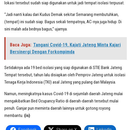
lokasi tersebut sudah siap digunakan untuk jadi tempat isolasi terpusat.
“Jadi nanti kalau dari Kudus Demak sekitar Semarang membutuhkan,
(tempat) ini sudah siap. Bagus sekali tempatnya, AC-nya juga hidup. Di
sini malah ada bednya bagus,” ujarnya.
Baca Juga:
Tangani Covid-19, Kajati Jateng Minta Kajari
Bersinergi Dengan Forkompimda
Setidaknya ada 19 bed isolasi yang siap digunakan di STIE Bank Jateng.
Tempat tersebut, tahun lalu disiapkan oleh Pemprov Jateng untuk isolasi
Tenaga Kerja Indonesia (TKI) asal Jateng yang pulang dari Malaysia.
Namun, meningkatnya kasus Covid-19 di sejumlah daerah Jateng mulai
mengakibatkan Bed Ocupancy Ratio di daerah-daerah tersebut mulai
penuh. Ganjar pun meminta daerah lainnya untuk gotong royong
membantu.
(is)
Facebook
Share on X
LinkedIn