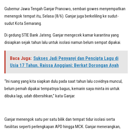
Gubernur Jawa Tengah Ganjar Pranowo, sembari gowes menyempatkan
menengok tempat itu, Selasa (8/6). Ganjar juga berkeliling ke sudut-
sudut Kota Semarang.
Di gedung STIE Bank Jateng. Ganjar mengecek kamar karantina yang
disiapkan sejak tahun lalu untuk isolasi namun belum sempat dipakai.
Baca Juga:
Sukses Jadi Penyanyi dan Pencipta Lagu di
Usia 17 Tahun, Raissa Anggiani: Berkat Dorongan Ayah
“Ini ruang yang kita siapkan dulu pada saat tahun lalu covidnya muncul,
belum pernah dipakai tempatnya bagus, kemarin saya minta ini untuk
dibuka lagi, udah dibersihkan,” kata Ganjar.
Ganjar menengok satu per satu bilik dan tempat tidur isolasi serta
fasilitas seperti perlengkapan APD hingga MCK. Ganjar menerangkan,