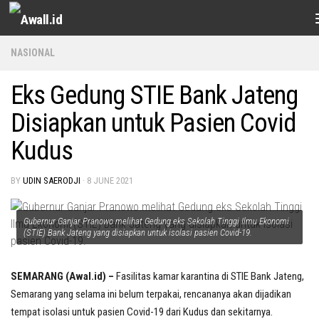
Skip to content
NASIONAL
Eks Gedung STIE Bank Jateng
Disiapkan untuk Pasien Covid
Kudus
BY
UDIN SAERODJI
·
8 JUNE 2021
Gubernur Ganjar Pranowo melihat Gedung eks Sekolah Tinggi Ilmu Ekonomi
(STIE) Bank Jateng yang disiapkan untuk isolasi pasien Covid-19.
SEMARANG (Awal.id) –
Fasilitas kamar karantina di STIE Bank Jateng,
Semarang yang selama ini belum terpakai, rencananya akan dijadikan
tempat isolasi untuk pasien Covid-19 dari Kudus dan sekitarnya.