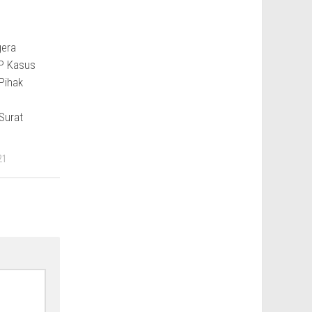
gera
P Kasus
Pihak
Surat
21