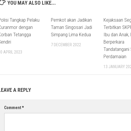
YOU MAY ALSO LIKE...
Polisi Tangkap Pelaku
Pemkot akan Jadikan
Kejaksaan Se
Curanmor dengan
Taman Singosari Jadi
Terbitkan SKP
Korban Tetangga
Simpang Lima Kedua
Ibu dan Anak, 
Sendiri
Berperkara
7 DECEMBER 2022
Tandatangani 
10 APRIL 2023
Perdamaian
13 JANUARY 20
LEAVE A REPLY
Comment
*