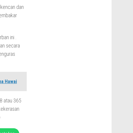
rkencan dan
 membakar
an ini .
kan secara
enguras
ma Hawai
8 atau 365
kekerasan
)