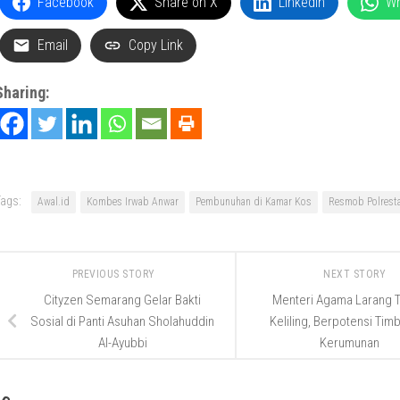
Facebook
Share on X
LinkedIn
W
Email
Copy Link
Sharing:
ags:
Awal.id
Kombes Irwab Anwar
Pembunuhan di Kamar Kos
Resmob Polrest
PREVIOUS STORY
NEXT STORY
Cityzen Semarang Gelar Bakti
Menteri Agama Larang T
Sosial di Panti Asuhan Sholahuddin
Keliling, Berpotensi Tim
Al-Ayubbi
Kerumunan