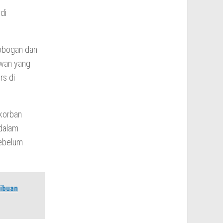
di
robogan dan
rwan yang
rs di
korban
 dalam
ebelum
ibuan