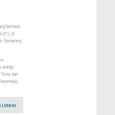
ng berhasil
(31), di
an, Semarang
ku
), warga
 Timur dan
 Rejomulyo,
n Lebaran