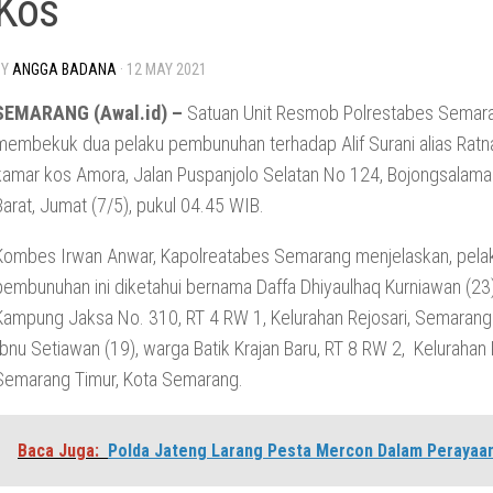
Kos
BY
ANGGA BADANA
·
12 MAY 2021
SEMARANG (Awal.id) –
Satuan Unit Resmob Polrestabes Semara
membekuk dua pelaku pembunuhan terhadap Alif Surani alias Ratna 
kamar kos Amora, Jalan Puspanjolo Selatan No 124, Bojongsalam
Barat, Jumat (7/5), pukul 04.45 WIB.
Kombes Irwan Anwar, Kapolreatabes Semarang menjelaskan, pela
pembunuhan ini diketahui bernama Daffa Dhiyaulhaq Kurniawan (23
Kampung Jaksa No. 310, RT 4 RW 1, Kelurahan Rejosari, Semarang
Ibnu Setiawan (19), warga Batik Krajan Baru, RT 8 RW 2, Kelurahan
Semarang Timur, Kota Semarang.
Baca Juga:
Polda Jateng Larang Pesta Mercon Dalam Perayaa