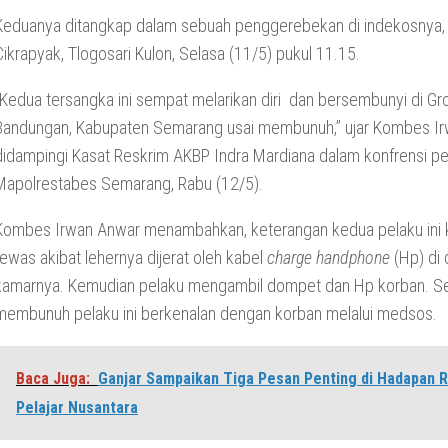
Keduanya ditangkap dalam sebuah penggerebekan di indekosnya, 
Cikrapyak, Tlogosari Kulon, Selasa (11/5) pukul 11.15.
“Kedua tersangka ini sempat melarikan diri dan bersembunyi di G
Bandungan, Kabupaten Semarang usai membunuh,” ujar Kombes I
didampingi Kasat Reskrim AKBP Indra Mardiana dalam konfrensi pe
Mapolrestabes Semarang, Rabu (12/5).
Kombes Irwan Anwar menambahkan, keterangan kedua pelaku ini 
tewas akibat lehernya dijerat oleh kabel
charge
handphone
(Hp) di
kamarnya. Kemudian pelaku mengambil dompet dan Hp korban. S
membunuh pelaku ini berkenalan dengan korban melalui medsos.
Baca Juga:
Ganjar Sampaikan Tiga Pesan Penting di Hadapan R
Pelajar Nusantara