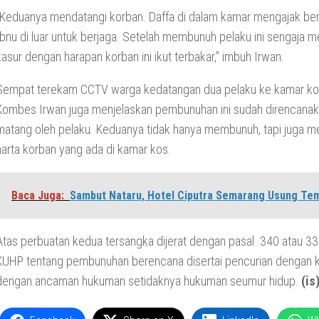
“Keduanya mendatangi korban. Daffa di dalam kamar mengajak be
Ibnu di luar untuk berjaga. Setelah membunuh pelaku ini sengaja
kasur dengan harapan korban ini ikut terbakar,” imbuh Irwan.
Sempat terekam CCTV warga kedatangan dua pelaku ke kamar korb
Kombes Irwan juga menjelaskan pembunuhan ini sudah direncana
matang oleh pelaku. Keduanya tidak hanya membunuh, tapi juga m
harta korban yang ada di kamar kos.
Baca Juga:
Sambut Nataru, Hotel Ciputra Semarang Usung Te
Atas perbuatan kedua tersangka dijerat dengan pasal 340 atau 33
KUHP tentang pembunuhan berencana disertai pencurian dengan 
dengan ancaman hukuman setidaknya hukuman seumur hidup.
(is