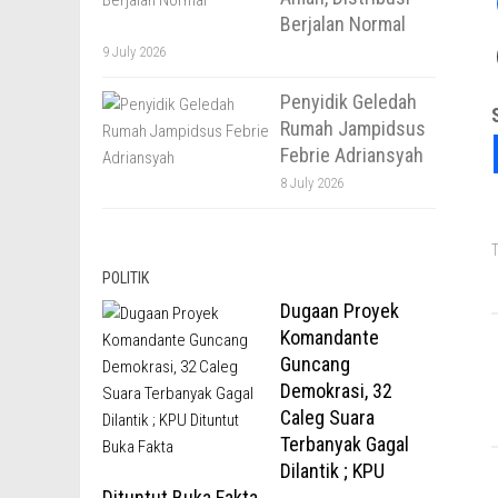
Berjalan Normal
9 July 2026
Penyidik Geledah
Rumah Jampidsus
Febrie Adriansyah
8 July 2026
T
POLITIK
Dugaan Proyek
Komandante
Guncang
Demokrasi, 32
Caleg Suara
Terbanyak Gagal
Dilantik ; KPU
Dituntut Buka Fakta