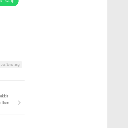
hatsApp
abes Semarang
akbir
bulkan