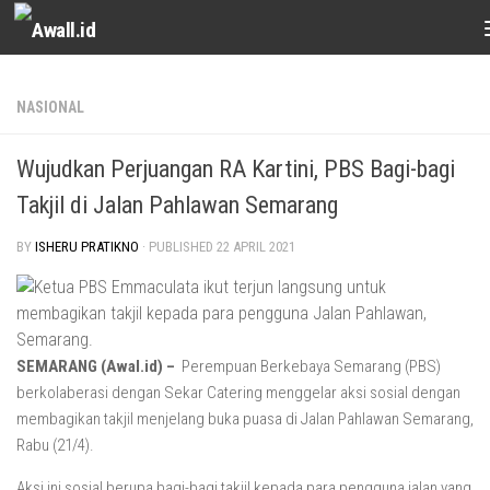
Skip to content
NASIONAL
Wujudkan Perjuangan RA Kartini, PBS Bagi-bagi
Takjil di Jalan Pahlawan Semarang
BY
ISHERU PRATIKNO
· PUBLISHED
22 APRIL 2021
SEMARANG (Awal.id) –
Perempuan Berkebaya Semarang (PBS)
berkolaberasi dengan Sekar Catering menggelar aksi sosial dengan
membagikan takjil menjelang buka puasa di Jalan Pahlawan Semarang,
Rabu (21/4).
Aksi ini sosial berupa bagi-bagi takjil kepada para pengguna jalan yang