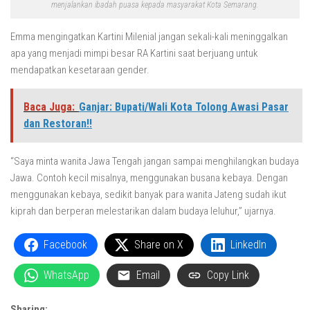
menjalankan ibadah puasa kepada masyarakat Kota Semarang.
Emma mengingatkan Kartini Milenial jangan sekali-kali meninggalkan
apa yang menjadi mimpi besar RA Kartini saat berjuang untuk
mendapatkan kesetaraan gender.
Baca Juga:
Ganjar: Bupati/Wali Kota Tolong Awasi Pasar
dan Restoran!!
“Saya minta wanita Jawa Tengah jangan sampai menghilangkan budaya
Jawa. Contoh kecil misalnya, menggunakan busana kebaya. Dengan
menggunakan kebaya, sedikit banyak para wanita Jateng sudah ikut
kiprah dan berperan melestarikan dalam budaya leluhur,” ujarnya.
Facebook
Share on X
LinkedIn
WhatsApp
Email
Copy Link
Sharing: