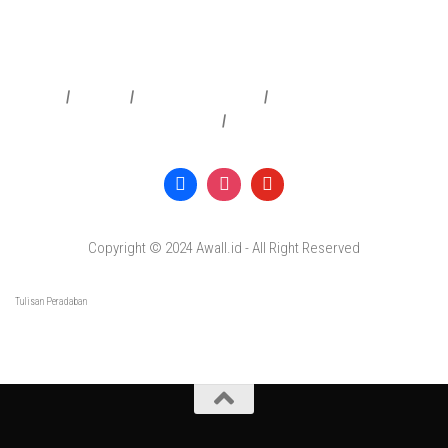
Redaksi
|
Info Iklan
|
Pedoman Media Siber
|
Penafian & Kebijakan Privasi
|
Copyright © 2024 Awall.id - All Right Reserved
Tulisan Peradaban