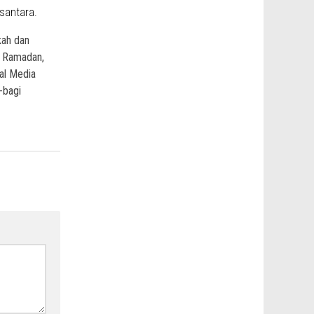
kah dan
n Ramadan,
l Media
-bagi