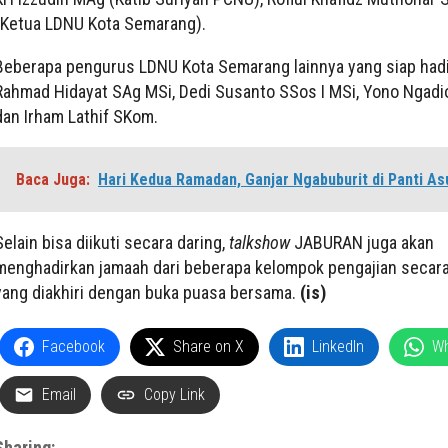
(Ketua LDNU Kota Semarang).
Beberapa pengurus LDNU Kota Semarang lainnya yang siap hadi
Rahmad Hidayat SAg MSi, Dedi Susanto SSos I MSi, Yono Ngadi
dan Irham Lathif SKom.
Baca Juga:
Hari Kedua Ramadan, Ganjar Ngabuburit di Panti A
Selain bisa diikuti secara daring,
talkshow
JABURAN juga akan
menghadirkan jamaah dari beberapa kelompok pengajian secara
yang diakhiri dengan buka puasa bersama.
(is)
Facebook
Share on X
LinkedIn
W
Email
Copy Link
Sharing: