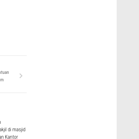
ntuan
tim