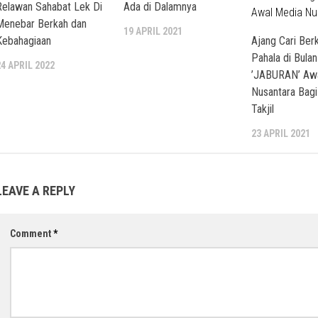
Relawan Sahabat Lek Di
Ada di Dalamnya
Menebar Berkah dan
19 APRIL 2021
Kebahagiaan
Ajang Cari Ber
Pahala di Bula
24 APRIL 2022
’JABURAN’ Awa
Nusantara Bagi
Takjil
23 APRIL 2021
LEAVE A REPLY
Comment
*