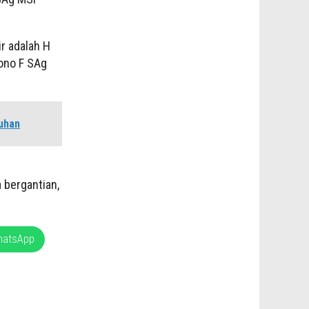
r adalah H
ono F SAg
suhan
 bergantian,
hatsApp