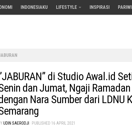
ONOMI
INDONESIAKU
LIFESTYLE
INSPIRASI
PARIW
JABURAN
”JABURAN” di Studio Awal.id Set
Senin dan Jumat, Ngaji Ramadan
dengan Nara Sumber dari LDNU 
Semarang
BY
UDIN SAERODJI
· PUBLISHED
16 APRIL 2021