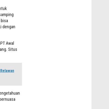
ntuk
 samping
 bisa
ki dengan
 PT Awal
ang. Situs
 Relawan
pengetahuan
 bernuasa