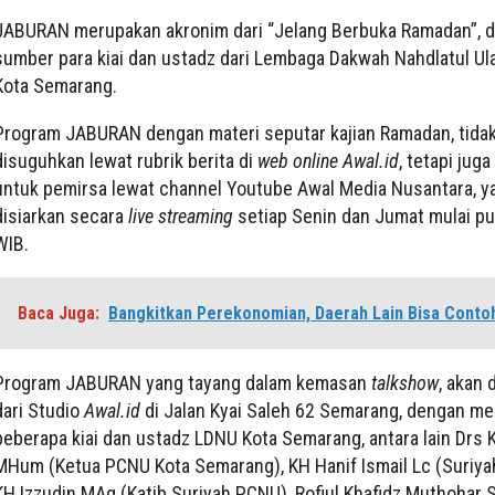
JABURAN merupakan akronim dari “Jelang Berbuka Ramadan”, 
sumber para kiai dan ustadz dari Lembaga Dakwah Nahdlatul U
Kota Semarang.
Program JABURAN dengan materi seputar kajian Ramadan, tida
disuguhkan lewat rubrik berita di
web online Awal.id
, tetapi jug
untuk pemirsa lewat channel Youtube Awal Media Nusantara, y
disiarkan secara
live streaming
setiap Senin dan Jumat mulai pu
WIB.
Baca Juga:
Bangkitkan Perekonomian, Daerah Lain Bisa Conto
Program JABURAN yang tayang dalam kemasan
talkshow
, akan 
dari Studio
Awal.id
di Jalan Kyai Saleh 62 Semarang, dengan m
beberapa kiai dan ustadz LDNU Kota Semarang, antara lain Drs
MHum (Ketua PCNU Kota Semarang), KH Hanif Ismail Lc (Suriya
KH Izzudin MAg (Katib Suriyah PCNU), Rofiul Khafidz Muthohar 