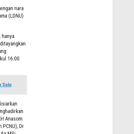
dengan nara
lama (LDNU)
k hanya
a ditayangkan
ang
kul 16.00
h Solo
disiarkan
enghadirkan
 KH Anasom
h PCNU), Dr
SAg MSi