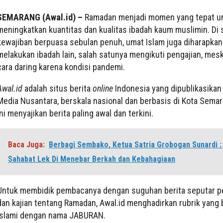
SEMARANG (Awal.id) –
Ramadan menjadi momen yang tepat u
meningkatkan kuantitas dan kualitas ibadah kaum muslimin. Di
kewajiban berpuasa sebulan penuh, umat Islam juga diharapkan
melakukan ibadah lain, salah satunya mengikuti pengajian, mes
cara daring karena kondisi pandemi.
Awal.id
adalah situs berita
online
Indonesia yang dipublikasikan
Media Nusantara, berskala nasional dan berbasis di Kota Semar
ini menyajikan berita paling awal dan terkini.
Baca Juga:
Berbagi Sembako, Ketua Satria Grobogan Sunardi :
Sahabat Lek Di Menebar Berkah dan Kebahagiaan
Untuk membidik pembacanya dengan suguhan berita seputar 
dan kajian tentang Ramadan, Awal.id menghadirkan rubrik yang
islami dengan nama JABURAN.