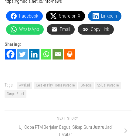
https://gmedia.net.id/info/news
Facebook
Share on X
LinkedIn
WhatsApp
Email
Copy Link
Sharing:
Tags:
Awal.id
Geisler Play Home Karaoke
GMedia
Solusi Karaoke
Tanpa Ribet
NEXT STORY
Uji Coba PTM Berjalan Bagus, Sikap Guru Justru Jadi
Catatan