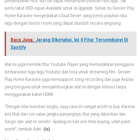
penyimpanan HDD 500 GB dapat menyimpan puluhan ribu lagu. Tak
perlu takut HDD inipun
Available
untuk di
Upgrade.
Selain itu Geisler Play
Home Karaoke menyediakan
Cloud Server
yang berisi puluhan ribu
lagu dengan lisensi resmi yang dapat diunduh secara langsung.
Baca Juga:
Jarang Diketahui, Ini 4 Fitur Tersembunyi Di
Spotify
Alat ini juga memiliki fitur Youtube Player yang memudahkan pengguna
berkaraoke lagu-lagu Youtube dan bisa untuk streaming film. Geisler
Play Home Karaoke juga mensupport song recording dan juga Airplay
yang berguna untuk menyambungkan alat ini dengan televisi tanpa
menggunakan kabel HDMI.
“Dengan nilai investasi segitu, saya rasa ini sangat worth to buy. Karena
kita lihat dari sisi value jangka panjangnya, fitur yang diberikan dan
fungsi dari alat ini sendiri. Apalagi ini kan one time buying, udah pasti
worth”, tambah Adhi.
(is)