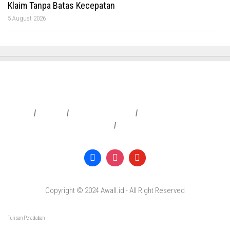
Klaim Tanpa Batas Kecepatan
5 August 2026
Redaksi
|
Info Iklan
|
Pedoman Media Siber
|
Penafian & Kebijakan Privasi
|
Copyright © 2024 Awall.id - All Right Reserved
Tulisan Peradaban