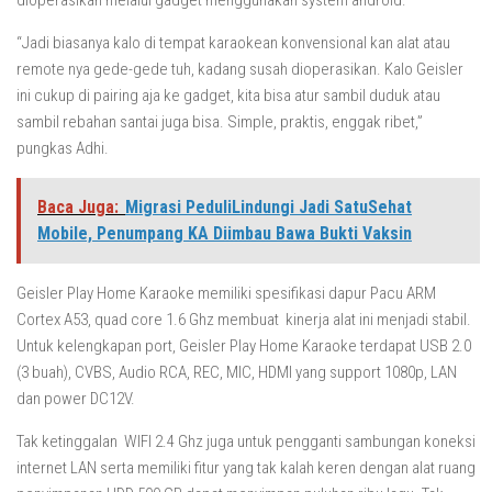
dioperasikan melalui gadget menggunakan system android.
“Jadi biasanya kalo di tempat karaokean konvensional kan alat atau
remote nya gede-gede tuh, kadang susah dioperasikan. Kalo Geisler
ini cukup di pairing aja ke gadget, kita bisa atur sambil duduk atau
sambil rebahan santai juga bisa. Simple, praktis, enggak ribet,”
pungkas Adhi.
Baca Juga:
Migrasi PeduliLindungi Jadi SatuSehat
Mobile, Penumpang KA Diimbau Bawa Bukti Vaksin
Geisler Play Home Karaoke memiliki spesifikasi dapur Pacu ARM
Cortex A53, quad core 1.6 Ghz membuat kinerja alat ini menjadi stabil.
Untuk kelengkapan port, Geisler Play Home Karaoke terdapat USB 2.0
(3 buah), CVBS, Audio RCA, REC, MIC, HDMI yang support 1080p, LAN
dan power DC12V.
Tak ketinggalan WIFI 2.4 Ghz juga untuk pengganti sambungan koneksi
internet LAN serta memiliki fitur yang tak kalah keren dengan alat ruang