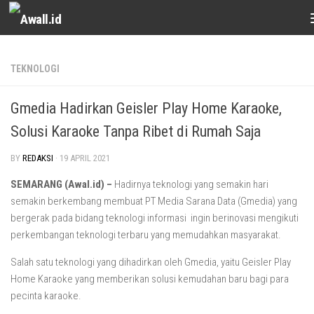
Skip to content
TEKNOLOGI
Gmedia Hadirkan Geisler Play Home Karaoke,
Solusi Karaoke Tanpa Ribet di Rumah Saja
BY
REDAKSI
·
19 APRIL 2021
SEMARANG (Awal.id) –
Hadirnya teknologi yang semakin hari
semakin berkembang membuat PT Media Sarana Data (Gmedia) yang
bergerak pada bidang teknologi informasi ingin berinovasi mengikuti
perkembangan teknologi terbaru yang memudahkan masyarakat.
Salah satu teknologi yang dihadirkan oleh Gmedia, yaitu Geisler Play
Home Karaoke yang memberikan solusi kemudahan baru bagi para
pecinta karaoke.