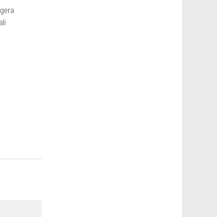
egera
li
S