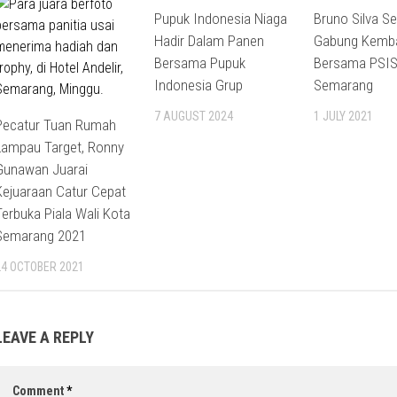
Pupuk Indonesia Niaga
Bruno Silva S
Hadir Dalam Panen
Gabung Kemba
Bersama Pupuk
Bersama PSI
Indonesia Grup
Semarang
7 AUGUST 2024
1 JULY 2021
Pecatur Tuan Rumah
Lampau Target, Ronny
Gunawan Juarai
Kejuaraan Catur Cepat
Terbuka Piala Wali Kota
Semarang 2021
24 OCTOBER 2021
LEAVE A REPLY
Comment
*