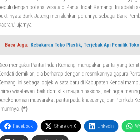
peduli dengan potensi wisata di Pantai Indah Kemangi. Ini adalah s
bukti nyata Bank Jateng menjalankan perannya sebagai Bank Pe
Daerah,” ujarnya.
Baca Juga:
Kebakaran Toko Plastik, Terjebak Api Pemilik Tok
Dico mengakui Pantai Indah Kemangi merupakan pantai yang terhit
Kendati demikian, dia berharap dengan diresmikannya gapura Panta
Kemangi ini sebagai objek wisata baru di Kabupaten Kendal mam
animo wisatawan, baik domistik maupun nasional, sehingga menin
perekonomian masyarakat pantai pada khususnya, dan Pemkab Ke
umumnya.
(*)
Facebook
Share on X
LinkedIn
W