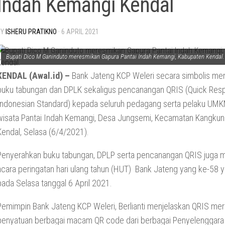
Indah Kemangi Kendal
BY
ISHERU PRATIKNO
·
6 APRIL 2021
Bupati Dico M Ganinduto meresmikan Gapura Pantai Indah Kemangi, Kabupaten Kendal.
KENDAL (Awal.id) –
Bank Jateng KCP Weleri secara simbolis me
buku tabungan dan DPLK sekaligus pencanangan QRIS (Quick Re
Indonesian Standard) kepada seluruh pedagang serta pelaku UMKM
wisata Pantai Indah Kemangi, Desa Jungsemi, Kecamatan Kangku
Kendal, Selasa (6/4/2021).
Penyerahkan buku tabungan, DPLP serta pencanangan QRIS juga 
acara peringatan hari ulang tahun (HUT) Bank Jateng yang ke-58 y
pada Selasa tanggal 6 April 2021.
Pemimpin Bank Jateng KCP Weleri, Berlianti menjelaskan QRIS me
penyatuan berbagai macam QR code dari berbagai Penyelenggara