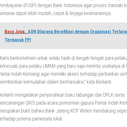
Pembayaran (PJSP) dengan Bank Indonesia agar proses transaki b
nontunai dapat lebih mudah, cepat & terjaga keamanannya.
Baca Juga:
ASN Dilarang Berafiliasi dengan Organisasi Terlara
Termasuk FPI
“Kami berkomitmen untuk selalu hadir di tengah-tengah para pela
terkecuali, para pelaku UMKM yang baru saja merintis usahanya di 
Pantai Indah Kemangi agar memiliki akses terhadap perbankan ser
memberikan kemudahan dalam bertransaksi,” kata Berlianti.
Berlianti mengatakan penyerahkan buku tabungan dan DPLK serta
pencanangan QRIS pada acara peresmian gapura Pantai Indah Kema
merupakan bukti bahwa Bank Jateng KCP Weleri mendukung sep
terhadap potensi pariwisata lokal.