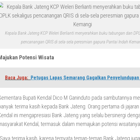
Kepala Bank Jateng KCP Weleri Berlianti menyerahkan buku tabungan dan DPL
pencanangan QRIS di sela-sela peresmian gapura Pantai Indah Kema
Majukan Potensi Wisata
Baca Juga:
Petugas Lapas Semarang Gagalkan Penyelundupan
Sementara Bupati Kendal Dico M Ganinduto pada sambutannya m
banyak terima kasih kepada Bank Jateng. Orang pertama di jajara
Kendal ini mengapresiasi Bank Jateng yang selalu bersinergi deng
masyarakat Kendal, termasuk dalam memajukan potensi wisatanya
“Saya terima kasih, karena ternyata teman-teman Bank Jateng jug