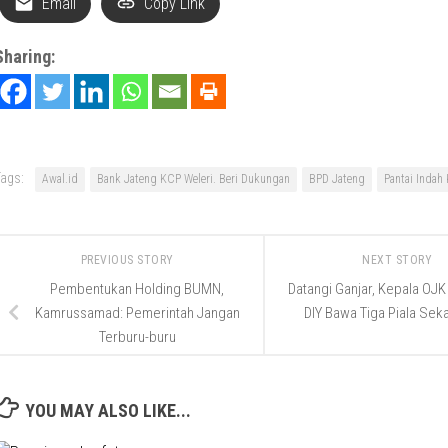
Email
Copy Link
Sharing:
ags:
Awal.id
Bank Jateng KCP Weleri. Beri Dukungan
BPD Jateng
Pantai Indah
PREVIOUS STORY
NEXT STORY
Pembentukan Holding BUMN,
Datangi Ganjar, Kepala OJK
Kamrussamad: Pemerintah Jangan
DIY Bawa Tiga Piala Seka
Terburu-buru
YOU MAY ALSO LIKE...