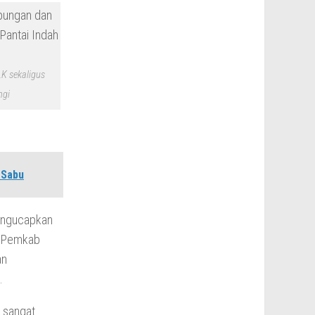
K sekaligus
ngi
 Sabu
engucapkan
n Pemkab
an
.
a sangat