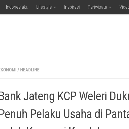
Indonesiaku
Lifestyle
Inspirasi
Pariwisata
Vide
EKONOMI
/
HEADLINE
Bank Jateng KCP Weleri Du
Penuh Pelaku Usaha di Pant