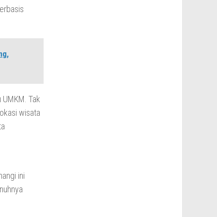
erbasis
ng,
ku UMKM. Tak
lokasi wisata
ta
ngi ini
enuhnya