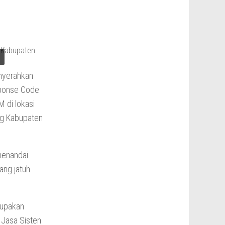
nyerahkan
sponse Code
 di lokasi
ng Kabupaten
menandai
ang jatuh
rupakan
 Jasa Sisten