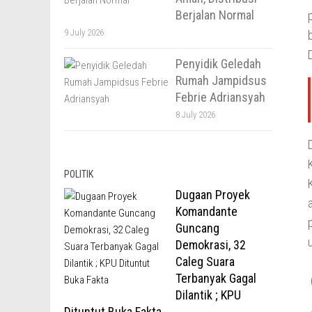
Berjalan Normal
9 July 2026
Penyidik Geledah
Rumah Jampidsus
Febrie Adriansyah
8 July 2026
POLITIK
Dugaan Proyek
Komandante
Guncang
Demokrasi, 32
Caleg Suara
Terbanyak Gagal
Dilantik ; KPU
Dituntut Buka Fakta