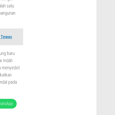
alah satu
mbangunan
o Tewas
ung baru.
i Indah
pu menyedot
gkatkan
ndal pada
hatsApp