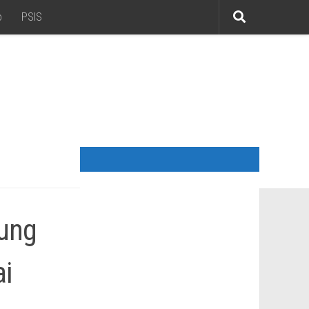
o
PSIS
kung
ai