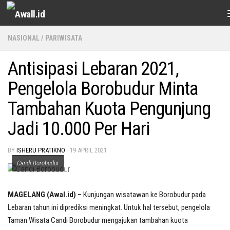
Skip to content
NASIONAL
/
PARIWISATA
Antisipasi Lebaran 2021,
Pengelola Borobudur Minta
Tambahan Kuota Pengunjung
Jadi 10.000 Per Hari
BY
ISHERU PRATIKNO
·
19 APRIL 2021
Candi Borobudur
MAGELANG (Awal.id) –
Kunjungan wisatawan ke Borobudur pada
Lebaran tahun ini diprediksi meningkat. Untuk hal tersebut, pengelola
Taman Wisata Candi Borobudur mengajukan tambahan kuota