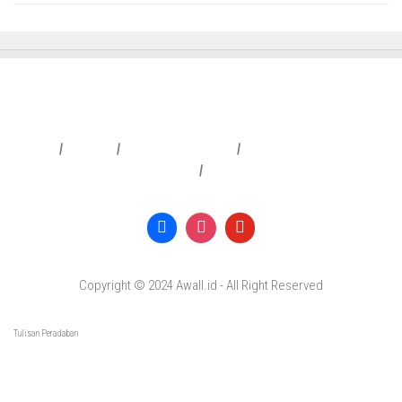
Redaksi
|
Info Iklan
|
Pedoman Media Siber
|
Penafian & Kebijakan Privasi
|
Copyright © 2024 Awall.id - All Right Reserved
Tulisan Peradaban