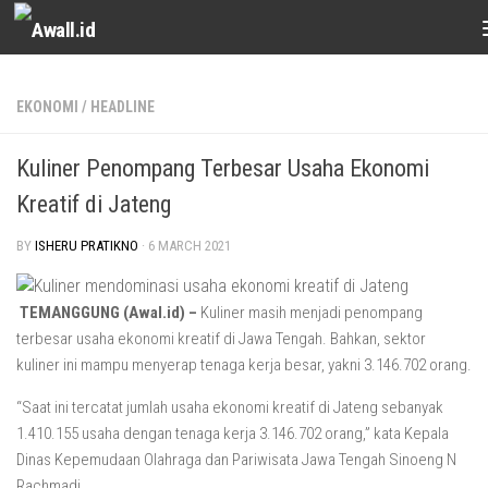
Skip to content
EKONOMI
/
HEADLINE
Kuliner Penompang Terbesar Usaha Ekonomi
Kreatif di Jateng
BY
ISHERU PRATIKNO
·
6 MARCH 2021
TEMANGGUNG (Awal.id) –
Kuliner masih menjadi penompang
terbesar usaha ekonomi kreatif di Jawa Tengah. Bahkan, sektor
kuliner ini mampu menyerap tenaga kerja besar, yakni 3.146.702 orang.
“Saat ini tercatat jumlah usaha ekonomi kreatif di Jateng sebanyak
1.410.155 usaha dengan tenaga kerja 3.146.702 orang,” kata Kepala
Dinas Kepemudaan Olahraga dan Pariwisata Jawa Tengah Sinoeng N
Rachmadi.