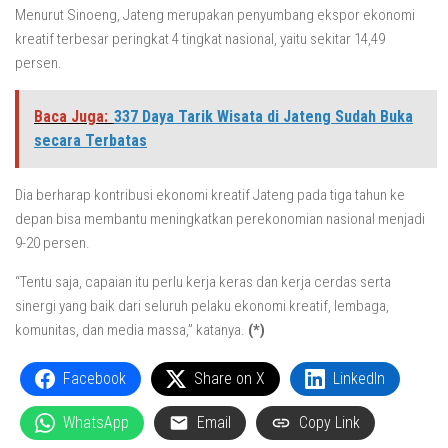
Menurut Sinoeng, Jateng merupakan penyumbang ekspor ekonomi
kreatif terbesar peringkat 4 tingkat nasional, yaitu sekitar 14,49
persen.
Baca Juga:
337 Daya Tarik Wisata di Jateng Sudah Buka
secara Terbatas
Dia berharap kontribusi ekonomi kreatif Jateng pada tiga tahun ke
depan bisa membantu meningkatkan perekonomian nasional menjadi
9-20 persen.
“Tentu saja, capaian itu perlu kerja keras dan kerja cerdas serta
sinergi yang baik dari seluruh pelaku ekonomi kreatif, lembaga,
komunitas, dan media massa,” katanya.
(*)
Facebook
Share on X
LinkedIn
WhatsApp
Email
Copy Link