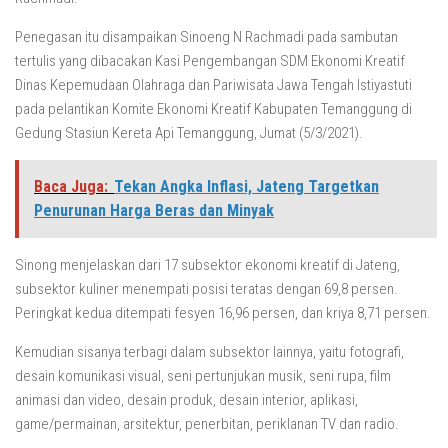
Penegasan itu disampaikan Sinoeng N Rachmadi pada sambutan
tertulis yang dibacakan Kasi Pengembangan SDM Ekonomi Kreatif
Dinas Kepemudaan Olahraga dan Pariwisata Jawa Tengah Istiyastuti
pada pelantikan Komite Ekonomi Kreatif Kabupaten Temanggung di
Gedung Stasiun Kereta Api Temanggung, Jumat (5/3/2021).
Baca Juga:
Tekan Angka Inflasi, Jateng Targetkan
Penurunan Harga Beras dan Minyak
Sinong menjelaskan dari 17 subsektor ekonomi kreatif di Jateng,
subsektor kuliner menempati posisi teratas dengan 69,8 persen.
Peringkat kedua ditempati fesyen 16,96 persen, dan kriya 8,71 persen.
Kemudian sisanya terbagi dalam subsektor lainnya, yaitu fotografi,
desain komunikasi visual, seni pertunjukan musik, seni rupa, film
animasi dan video, desain produk, desain interior, aplikasi,
game/permainan, arsitektur, penerbitan, periklanan TV dan radio.