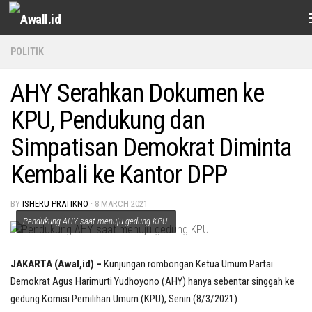
Skip to content
POLITIK
AHY Serahkan Dokumen ke
KPU, Pendukung dan
Simpatisan Demokrat Diminta
Kembali ke Kantor DPP
BY
ISHERU PRATIKNO
·
8 MARCH 2021
Pendukung AHY saat menuju gedung KPU.
JAKARTA (Awal,id) –
Kunjungan rombongan Ketua Umum Partai
Demokrat Agus Harimurti Yudhoyono (AHY) hanya sebentar singgah ke
gedung Komisi Pemilihan Umum (KPU), Senin (8/3/2021).