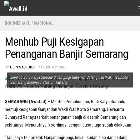
Skip to content
INDONESIAKU
/
NASIONAL
Menhub Puji Kesigapan
Penanganan Banjir Semarang
BY
UDIN SAERODJI
·
7 FEBRUARY 2021
Menhub Budi Karya Sumadi didampingi Gubernur Jateng dan Wakil Walikota
Semarang meninjau Stasiun Tawang
SEMARANG (Awal.id) –
Menteri Perhubungan, Budi Karya Sumadi,
memuji kesigapan Ganjar dan Wakil Wali Kota Semarang, Hevearita
Gunaryati Rahayu terkait penanganan banjir di daerah Semarang dan
sekitarnya. Menurutnya, koordinasi dengan pusat juga sudah dilakukan.
“Tadi saya telpon Pak Ganjar pagi-pagi, beliau sudah siap dan sedang