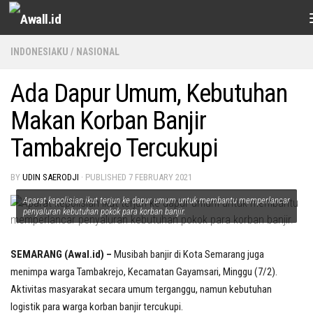
Skip to content
INDONESIAKU
/
NASIONAL
Ada Dapur Umum, Kebutuhan
Makan Korban Banjir
Tambakrejo Tercukupi
BY
UDIN SAERODJI
· PUBLISHED
7 FEBRUARY 2021
Aparat kepolisian ikut terjun ke dapur umum untuk membantu memperlancar
penyaluran kebutuhan pokok para korban banjir.
SEMARANG (Awal.id) –
Musibah banjir di Kota Semarang juga
menimpa warga Tambakrejo, Kecamatan Gayamsari, Minggu (7/2).
Aktivitas masyarakat secara umum terganggu, namun kebutuhan
logistik para warga korban banjir tercukupi.